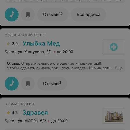
проблем в ротовой полости и впоследствии решение
этих проблем на самом высоком уровне. Очень
довольна. Советую!
10
Отзывы
Все адреса
МЕДИЦИНСКИЙ ЦЕНТР
Улыбка Мед
2.0
Брест, ул. Халтурина, 2/1
до 20:00
Отзыв
.
Отвратительное отношение к пациентам!!!
Чтобы сделать снимок,пришлось ожидать 15 мин,пока
Еще
администратор-рентгенлаборант попьет чай,поговорит
по телефону по личным вопросам,попечатает,в итоге
она сказала,что забыла про меня! И самое главное,что
2
Отзывы
снимок нужного зуба оказался не информативным.в
государственной поликлинике отношение лучше.
СТОМАТОЛОГИЯ
Здравея
4.7
Брест, ул. МОПРа, 5/2
до 20:00