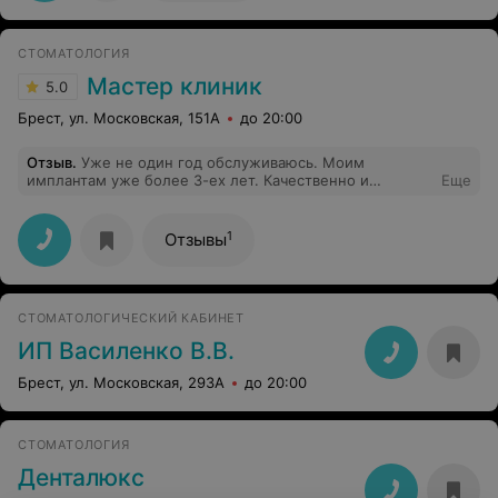
глядя на снимок, сказал, что причина в том, что
коронка расколола корень зуба, что и привёло к
образованию свища. Со второй коронкой всё ок до сих
СТОМАТОЛОГИЯ
пор, но от первой осадочек остался.
Мастер клиник
5.0
Брест, ул. Московская, 151А
до 20:00
Отзыв
.
Уже не один год обслуживаюсь. Моим
имплантам уже более 3-ех лет. Качественно и
Еще
красиво.
1
Отзывы
СТОМАТОЛОГИЧЕСКИЙ КАБИНЕТ
ИП Василенко В.В.
Брест, ул. Московская, 293А
до 20:00
СТОМАТОЛОГИЯ
Денталюкс