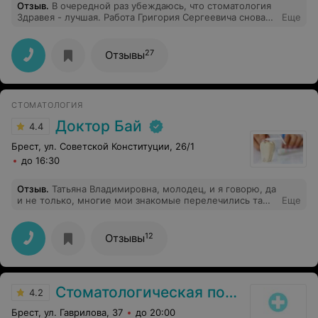
Отзыв
.
В очередной раз убеждаюсь, что стоматология
Здравея - лучшая. Работа Григория Сергеевича снова
Еще
порадовала - благодаря Вашей работе исполнилась
моя мечта - ооооочень красивая улыбка)) Вы
замечательный специалист, очень тактичный,
27
Отзывы
терпеливый. Вы очень порядочный и достойный
человек, т. к. не стали меня уговаривать проводить ту
работу, на которую в итоге я решилась. Решение было
только моим и достаточно осознанным. Благодарю Вас
СТОМАТОЛОГИЯ
от всей души и желаю Вам всех благ и дальнейшего
процветания Вашей клинике. Рекомендую!)
Доктор Бай
4.4
Брест, ул. Советской Конституции, 26/1
до 16:30
Отзыв
.
Татьяна Владимировна, молодец, и я говорю, да
и не только, многие мои знакомые перелечились там,
Еще
всех все устраивает, Олег Владимирович тоже врач
хороший, коронки хорошо ставит.
12
Отзывы
Стоматологическая поликлиника №3 г. Бреста
4.2
Брест, ул. Гаврилова, 37
до 20:00