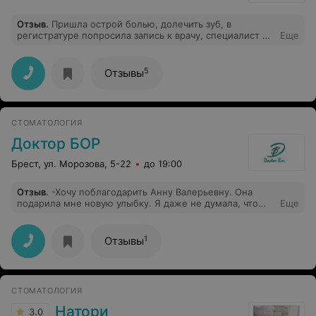
Отзыв
.
Пришла острой болью, долечить зуб, в
регистратуре попросила запись к врачу, специалист не
Еще
нашла моей карточки,и сказала пройти в пятый
кабинет, спросить у другого специалиста посмотреть в
компьютере где она находится , пришла в пятый
5
Отзывы
кабинет, попросила чтобы посмотрели где моя
карточка, девушка ответила что в выходные дни с
острой болью приёмы только платные, даже не стала
искать мою карточку, что за отношение к людям,
СТОМАТОЛОГИЯ
прошу разобраться в этой ситуации.
Доктор БОР
Брест, ул. Морозова, 5-22
до 19:00
Отзыв
.
-Хочу поблагодарить Анну Валерьевну. Она
подарила мне новую улыбку. Я даже не думала, что
Еще
такое возможно. В кресле уснула, когда подали
зеркало, произошло «ВАУ». Она настоящий эстет.
1
Отзывы
СТОМАТОЛОГИЯ
Натори
3.0