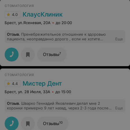
СТОМАТОЛОГИЯ
КлаусКлиник
4.0
Брест, ул.Ясеневая, 20А
до 20:00
Отзыв
.
Пренебрежительное отношение к здоровью
пациента, неоправданно дорого , если не хотите
Еще
остаться без Зубов и без денег, обходите эту клинику
стороной.Имею печальный опыт
7
Отзывы
СТОМАТОЛОГИЯ
Мистер Дент
4.4
Брест, ул. 28 Июля, 33А
до 15:00
Отзыв
.
Шварко Геннадий Яковлевич делал мне 2
коронки примерно 9 лет назад, через 2-3 года после
Еще
этого из десны под одной из коронок начал идти гной.
На вопрос, что происходит, он посоветовал полоскания
шалфеем. Закончилось это всё установкой импланта,
10
Отзывы
хирург Ушаткин В.В. (стоматологическая п-ка №2),