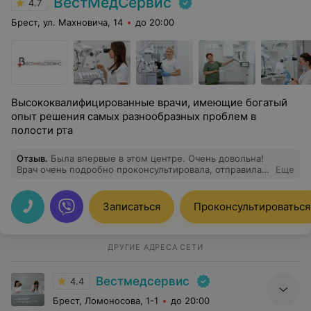
ВестМедСервис
4.7
Брест, ул. Махновича, 14
до 20:00
Высококвалифицированные врачи, имеющие богатый
опыт решения самых разнообразных проблем в
полости рта
Отзыв
.
Была впервые в этом центре. Очень довольна!
Врач очень подробно проконсультировала, отправила
Еще
на КТ-зубов. После снимка дала рекомендации по всем
проблемным зубам. А затем очень легко и
безболезненно удалила мне зуб, точнее, то, что от
Записаться
Проконсультироваться
него осталось. Я думала, что будет очень сложно. А в
действительности и оглянуться не успела, как все
было выполнено на раз-два, мастерски. Планирую
снова записаться к этому врачу.
ДРУГИЕ АДРЕСА СЕТИ
Вестмедсервис
4.4
Брест, Ломоносова, 1-1
до 20:00