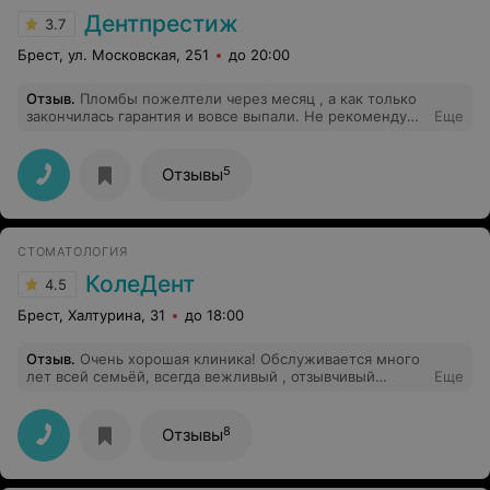
Дентпрестиж
3.7
Брест, ул. Московская, 251
до 20:00
Отзыв
.
Пломбы пожелтели через месяц , а как только
закончилась гарантия и вовсе выпали. Не рекомендую.
Еще
После лечения нужно искать другого врача и
переделывать всё
5
Отзывы
СТОМАТОЛОГИЯ
КолеДент
4.5
Брест, Халтурина, 31
до 18:00
Отзыв
.
Очень хорошая клиника! Обслуживается много
лет всей семьёй, всегда вежливый , отзывчивый
Еще
персонал, внимательное отношение и очень
качественная работа!
8
Отзывы