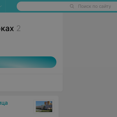
Поиск по сайту
рках
2
ица