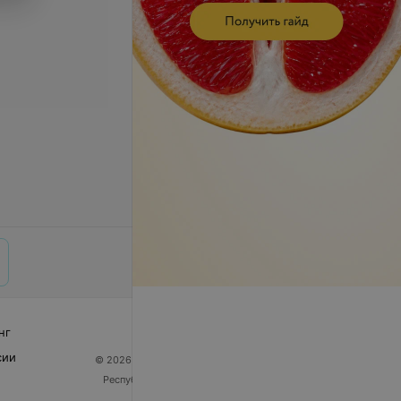
нг
сии
© 2026 ООО «Артокс Лаб», УНП 191700409
| 220012,
Республика Беларусь, г. Минск, улица Толбухина, 2,
пом. 16 | help@103.by