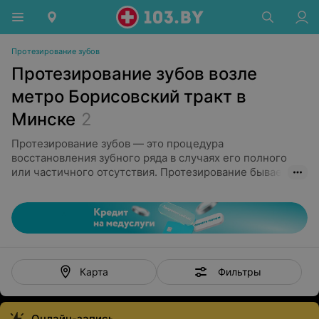
Протезирование зубов
Протезирование зубов возле
метро Борисовский тракт в
Минске
2
Протезирование зубов — это процедура
восстановления зубного ряда в случаях его полного
или частичного отсутствия. Протезирование бывает
двух типов: съемное и несъемное. Несъемное - это
всем известные коронки, имплантация, виниры.
Съемное - бюгельные, нейлоновые, частичные
протезы. Какой именно тип подходит - решает врач в
зависимости от сложности случая и пожелания и
возможностей самого пациента. Специалист, к
которому необходимо обращаться - стоматолог-
Фильтры
Карта
ортопед.
Сегодня технологии позволяют изготавливать коронки
Онлайн-запись