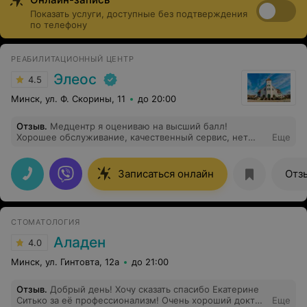
высокой прочности, с длительным сроком службы и
Показать услуги, доступные без подтверждения
визуально не отличающиеся от натуральных зубов. А
по телефону
современные съемные конструкции не ощущаются в
ротовой полости и максимально комфортны в
ежедневной носке. Стоимость услуг варьируется и
РЕАБИЛИТАЦИОННЫЙ ЦЕНТР
зависит от выбранного типа протезирования,
Элеос
4.5
материалов и производителя.
Минск, ул. Ф. Скорины, 11
до 20:00
Отзыв
.
Медцентр я оцениваю на высший балл!
Хорошее обслуживание, качественный сервис, нет
Еще
очередей. Была на приеме у Чеушевой Татьяны
Александровны. Врач компетентная,
квалифицированная, все очень подробно мне
Записаться онлайн
Отз
объяснила и ответила на мои вопросы. Спасибо!
СТОМАТОЛОГИЯ
Аладен
4.0
Минск, ул. Гинтовта, 12а
до 21:00
Отзыв
.
Добрый день! Хочу сказать спасибо Екатерине
Ситько за её профессионализм! Очень хороший доктор
Еще