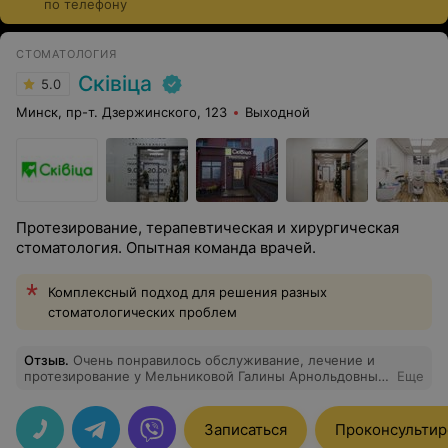
по телефону
современные съемные конструкции не ощущаются в
ротовой полости и максимально комфортны в
ежедневной носке. Стоимость услуг варьируется и
СТОМАТОЛОГИЯ
зависит от выбранного типа протезирования,
Сківіца
5.0
материалов и производителя.
Минск, пр-т. Дзержинского, 123
Выходной
Протезирование, терапевтическая и хирургическая
стоматология. Опытная команда врачей.
Комплексный подход для решения разных
стоматологических проблем
Отзыв
.
Очень понравилось обслуживание, лечение и
протезирование у Мельниковой Галины Арнольдовны и
Еще
Кичкаева Артема Валерьевича
Записаться
Проконсультир