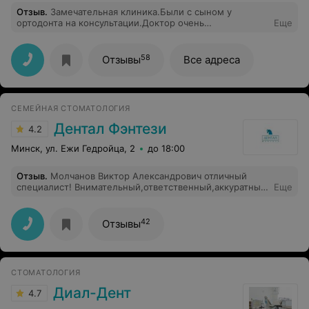
Отзыв
.
Замечательная клиника.Были с сыном у
ортодонта на консультации.Доктор очень
Еще
внимательный.Все рассказала,объяснила и
профессионально сделала свою работу.
58
Отзывы
Все адреса
СЕМЕЙНАЯ СТОМАТОЛОГИЯ
Дентал Фэнтези
4.2
Минск, ул. Ежи Гедройца, 2
до 18:00
Отзыв
.
Молчанов Виктор Александрович отличный
специалист! Внимательный,ответственный,аккуратный.
Еще
Виктор Александрович,огромное вам спасибо, у вас
золотые руки!
42
Отзывы
СТОМАТОЛОГИЯ
Диал-Дент
4.7