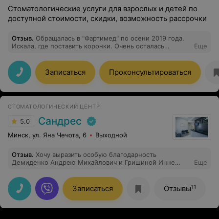
Стоматологические услуги для взрослых и детей по
доступной стоимости, скидки, возможность рассрочки
Отзыв
.
Обращалась в "Фартимед" по осени 2019 года.
Искала, где поставить коронки. Очень осталась
Еще
довольна от посещения данной стоматологии.
Большое спасибо стоматологу-ортопеду Мельниковой
Галине Арнольдовне. Исправляла свою улыбку. Так что
Записаться
Проконсультироваться
теперь улыбаюсь и не стесняюсь. Всё очень
понравилось. Очень замечательная врач, все сделает
добросовестно и качественно.
СТОМАТОЛОГИЧЕСКИЙ ЦЕНТР
Сандрес
5.0
Минск, ул. Яна Чечота, 6
Выходной
Отзыв
.
Хочу выразить особую благодарность
Демиденко Андрею Михайлович и Гришиной Инне
Еще
Ивановне - это замечательные специалисты, которые
сделают все, чтобы сохранить наше здоровье!!!
Спасибо
11
Записаться
Отзывы