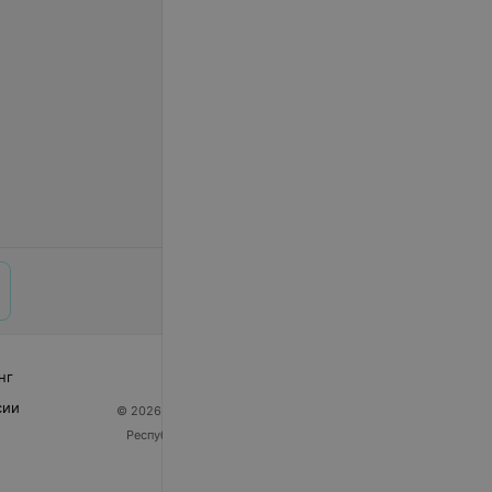
нг
сии
© 2026 ООО «Артокс Лаб», УНП 191700409
| 220012,
Республика Беларусь, г. Минск, улица Толбухина, 2,
пом. 16 | help@103.by
Служба поддержки
+375 291212755