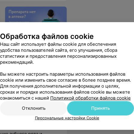
Обработка файлов cookie
Доставка со склада
Наш сайт использует файлы cookie для обеспечения
удобства пользователей сайта, его улучшения, сбора
Заказ товаров со склада с
статистики и предоставления персонализированных
доставкой в ближайшую
рекомендаций.
аптеку всего за 1–3 дня
Вы можете настроить параметры использования файлов
cookie или изменить свое согласие в более позднее время.
Для получения дополнительной информации о целях,
сроках и порядке использования файлов cookie вы можете
ознакомиться с нашей
Политикой обработки файлов cookie
Отклонить
Принять
Персональные настройки Cookie
ние зубного ряда и