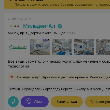
Показать услуги, доступные без подтверждения по телеф
СТОМАТОЛОГИЯ
МиладентАл
4.4
Минск, пр-т Дзержинского, 15
до 21:00
Все виды стоматологических услуг с применением сов
технологий
Все виды услуг. Взрослый и детский приёмы. Рентгеноди
Отзыв
.
Обращалась к ортопеду Веретенникову А.В.месяц назад.Работа была проведена быстро и качественно (протезирование
Viber
Записаться
Проконсул