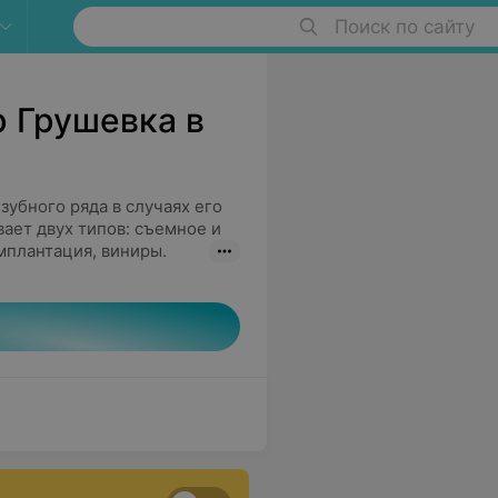
Поиск по сайту
р Грушевка в
убного ряда в случаях его
ает двух типов: съемное и
мплантация, виниры.
 Какой именно тип подходит
желания и возможностей
бращаться - стоматолог-
ысокой прочности, с
 от натуральных зубов. А
овой полости и
 услуг варьируется и
 и производителя.