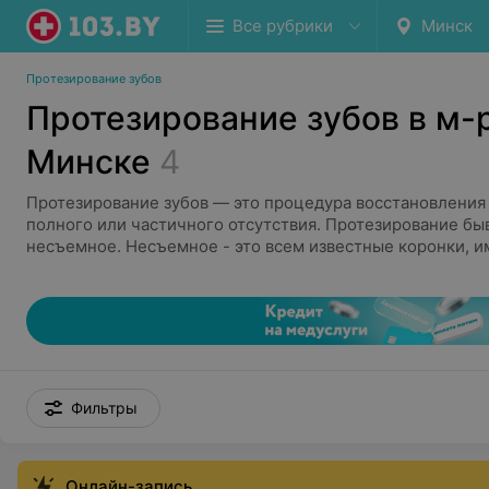
Все рубрики
Минск
Протезирование зубов
Протезирование зубов в м-
Минске
4
Протезирование зубов — это процедура восстановления з
полного или частичного отсутствия. Протезирование быв
несъемное. Несъемное - это всем известные коронки, и
Съемное - бюгельные, нейлоновые, частичные протезы.
- решает врач в зависимости от сложности случая и по
самого пациента. Специалист, к которому необходимо о
ортопед.
Сегодня технологии позволяют изготавливать коронки в
длительным сроком службы и визуально не отличающиеся
Фильтры
современные съемные конструкции не ощущаются в рот
максимально комфортны в ежедневной носке. Стоимость
зависит от выбранного типа протезирования, материалов
Онлайн-запись