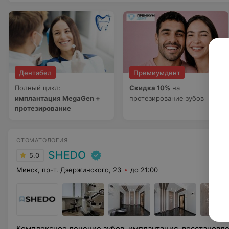
Дентабел
Премиумдент
Полный цикл:
Скидка 10%
на
имплантация MegaGen +
протезирование зубов
протезирование
СТОМАТОЛОГИЯ
SHEDO
5.0
Минск, пр-т. Дзержинского, 23
до 21:00
Комплексное лечение зубов, имплантация, восстановле