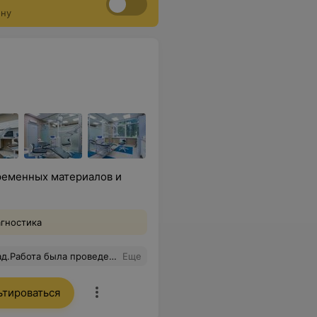
ону
ременных материалов и
агностика
).Внимательный и компетентный доктор.Рекомендую.
Еще
ьтироваться