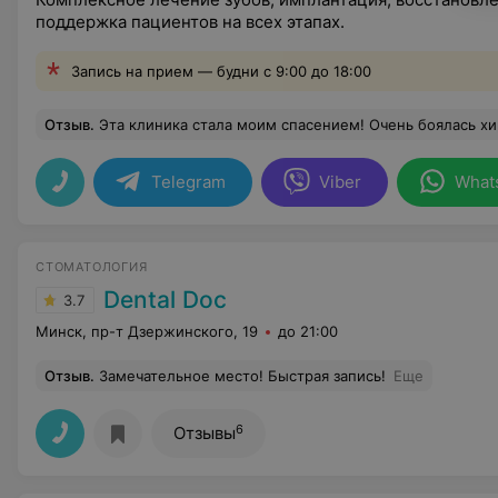
поддержка пациентов на всех этапах.
Запись на прием — будни с 9:00 до 18:00
Отзыв
.
Эта клиника стала моим спасением! Очень боялась хирургической части, но доктор Владимир Леонидович все сделал очень профессионально, подробно объяснил как вести себя в послеоперационном периоде. Обсалютно безболезненны были все манипуляции! Огромное спасибо Антону Павловичу за профессионализм, за то, чт
Telegram
Viber
What
СТОМАТОЛОГИЯ
Dental Doc
3.7
Минск, пр-т Дзержинского, 19
до 21:00
Отзыв
.
Замечательное место! Быстрая запись!
Еще
6
Отзывы