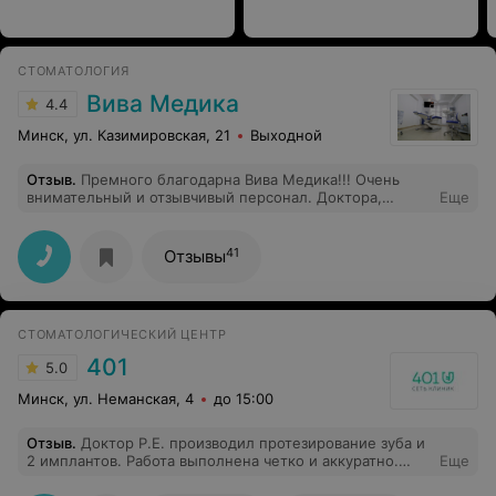
приходите на консультацию и там не стесняйтесь
спрашивать абсолютно все ,что вас интересует.
СТОМАТОЛОГИЯ
Вива Медика
4.4
Минск, ул. Казимировская, 21
Выходной
Отзыв
.
Премного благодарна Вива Медика!!! Очень
внимательный и отзывчивый персонал. Доктора,
Еще
настоящие ПРОФИ своего дела. Все прошло на
высшем уровне, начиная с консультации и до
установки самих коронок. Лечение провели
41
Отзывы
качественно и безболезненно,дали рекомендации.Все
очень понравилось. Теперь я от Вас никуда!!!!!
СТОМАТОЛОГИЧЕСКИЙ ЦЕНТР
401
5.0
Минск, ул. Неманская, 4
до 15:00
Отзыв
.
Доктор Р.Е. производил протезирование зуба и
2 имплантов. Работа выполнена четко и аккуратно.
Еще
Персонал очень приветливый и предупредительный.