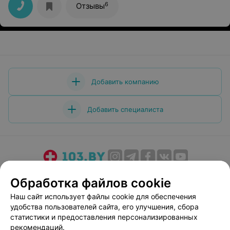
Вам!!!!
6
Отзывы
Добавить компанию
Добавить специалиста
О проекте
Новости проекта
Размещение рекламы
Обработка файлов cookie
Медицинский маркетинг
Публичный договор
Наш сайт использует файлы cookie для обеспечения
Пользовательское соглашение
Способы оплаты
удобства пользователей сайта, его улучшения, сбора
Вакансии
Партнеры
статистики и предоставления персонализированных
рекомендаций.
Написать руководителю 103.by