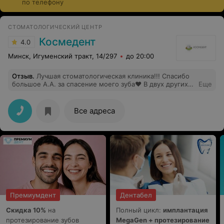
по телефону
современные съемные конструкции не ощущаются в
ротовой полости и максимально комфортны в
ежедневной носке. Стоимость услуг варьируется и
СТОМАТОЛОГИЧЕСКИЙ ЦЕНТР
зависит от выбранного типа протезирования,
Космедент
4.0
материалов и производителя.
Минск, Игуменский тракт, 14/297
до 20:00
Отзыв
.
Лучшая стоматологическая клиника!!! Спасибо
большое А.А. за спасение моего зуба❤️ В двух других
Еще
клиниках мне сказали,что этот зуб только
удалять,других вариантов нету,но при обращении в
Космедент А.А. спас мне зуб Теперь к стоматологам
Все адреса
будем ходить всей семьёй только в Космедент !!!
Премиумдент
Дентабел
Скидка 10%
на
Полный цикл:
имплантация
протезирование зубов
MegaGen + протезирование