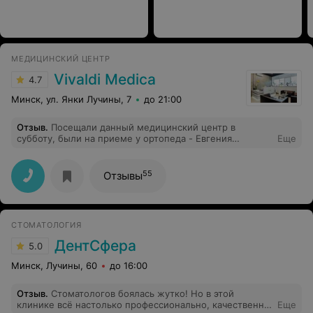
МЕДИЦИНСКИЙ ЦЕНТР
Vivaldi Medica
4.7
Минск, ул. Янки Лучины, 7
до 21:00
Отзыв
.
Посещали данный медицинский центр в
субботу, были на приеме у ортопеда - Евгения
Еще
Александровича. Консультация прошла очень
комфортно. Встретила приятная девушка регистратор,
запомнила ее улыбку в брекетах, несмотря на жару, в
55
Отзывы
центре было комфортно, девушка уточнила не дует ли
кондиционер, мелочь, но приятно!Все понравилось,
центр оборудованный всем необходимым, атмосфера
и персонал располагает!
СТОМАТОЛОГИЯ
ДентСфера
5.0
Минск, Лучины, 60
до 16:00
Отзыв
.
Стоматологов боялась жутко! Но в этой
клинике всё настолько профессионально, качественно
Еще