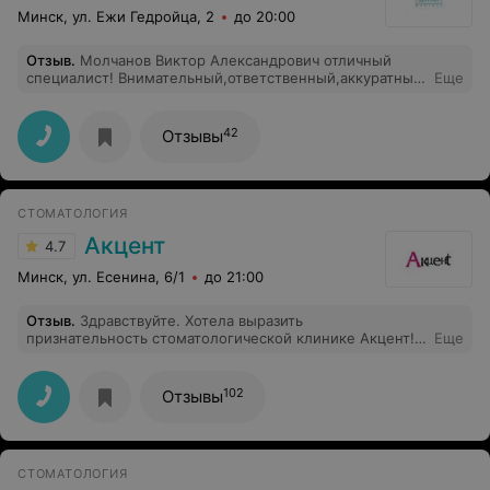
Минск, ул. Ежи Гедройца, 2
до 20:00
Отзыв
.
Молчанов Виктор Александрович отличный
специалист! Внимательный,ответственный,аккуратный.
Еще
Виктор Александрович,огромное вам спасибо, у вас
золотые руки!
42
Отзывы
СТОМАТОЛОГИЯ
Акцент
4.7
Минск, ул. Есенина, 6/1
до 21:00
Отзыв
.
Здравствуйте. Хотела выразить
признательность стоматологической клинике Акцент!
Еще
Обращаюсь не в первый раз и всегда получаю
качественную медицинскую помощь! Огромное
спасибо ортопеду С. Н и хирургу Г. С за
102
Отзывы
профессионализм!!! Администратор Мария очень
внимательна и доброжелательна, спасибо ! А ещё
огромная признательность и благодарность Виолетте
Анатольевне за чёткую организацию и своевременную
СТОМАТОЛОГИЯ
помощь пациентам!!! Всех сотрудников клиники Акцент