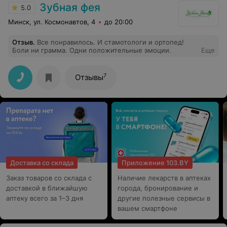
с наступающим Новым годом и Рождеством, здоровья
Зубная фея
5.0
и исполнения желаний!!!
Минск, ул. Космонавтов, 4
до 20:00
Отзыв
.
Все понравилось. И стамотологи и ортопед!
Боли ни грамма. Одни положительные эмоции.
Еще
7
Отзывы
Доставка со склада
Приложение 103.BY
Заказ товаров со склада с
Наличие лекарств в аптеках
доставкой в ближайшую
города, бронирование и
аптеку всего за 1–3 дня
другие полезные сервисы в
вашем смартфоне