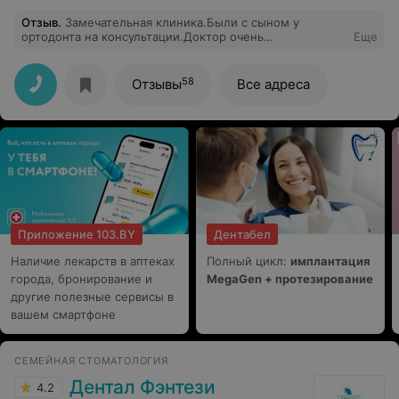
Отзыв
.
Замечательная клиника.Были с сыном у
ортодонта на консультации.Доктор очень
Еще
внимательный.Все рассказала,объяснила и
профессионально сделала свою работу.
58
Отзывы
Все адреса
Приложение 103.BY
Дентабел
Наличие лекарств в аптеках
Полный цикл:
имплантация
города, бронирование и
MegaGen + протезирование
другие полезные сервисы в
вашем смартфоне
СЕМЕЙНАЯ СТОМАТОЛОГИЯ
Дентал Фэнтези
4.2