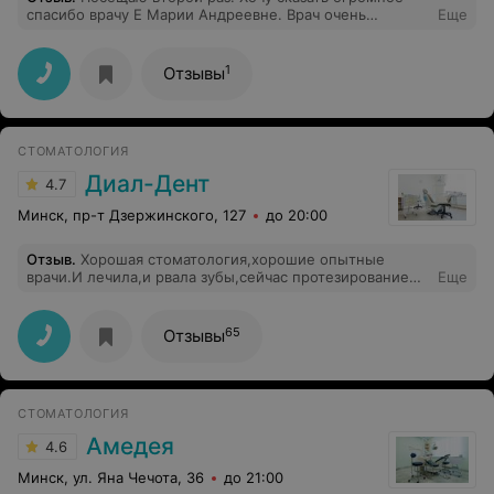
спасибо врачу Е Марии Андреевне. Врач очень
Еще
профессионально лечит, а ещё это очень добрый,
душевный человек, чувствуешь себя спокойно и
уверенно! Спасибо вам большое! Рекомендую!
1
Отзывы
СТОМАТОЛОГИЯ
Диал-Дент
4.7
Минск, пр-т Дзержинского, 127
до 20:00
Отзыв
.
Хорошая стоматология,хорошие опытные
врачи.И лечила,и рвала зубы,сейчас протезированием
Еще
занимаюсь.Есть все услуги,никуда не надо
ходить.Граммотное решение всех
проблем.Администраторы тоже на "своем
65
Отзывы
месте",всегда позвонят,подберут удобное время,решат
любой вопрос,который в их компетенции.Цены не
завышены.Я очень довольна,что обратилась к ним и ни
разу не пожалела.При их загруженности всегда можно
СТОМАТОЛОГИЯ
попасть со своими зубными проблемами и решить
их.Буду рекомендовать всем,кто спросит меня.
Амедея
4.6
Минск, ул. Яна Чечота, 36
до 21:00