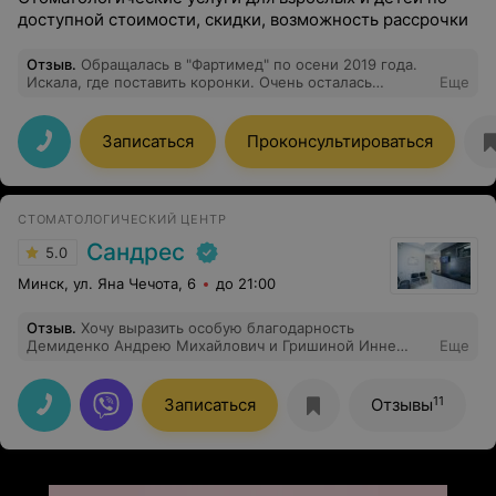
доступной стоимости, скидки, возможность рассрочки
Отзыв
.
Обращалась в "Фартимед" по осени 2019 года.
Искала, где поставить коронки. Очень осталась
Еще
довольна от посещения данной стоматологии.
Большое спасибо стоматологу-ортопеду Мельниковой
Галине Арнольдовне. Исправляла свою улыбку. Так что
Записаться
Проконсультироваться
теперь улыбаюсь и не стесняюсь. Всё очень
понравилось. Очень замечательная врач, все сделает
добросовестно и качественно.
СТОМАТОЛОГИЧЕСКИЙ ЦЕНТР
Сандрес
5.0
Минск, ул. Яна Чечота, 6
до 21:00
Отзыв
.
Хочу выразить особую благодарность
Демиденко Андрею Михайлович и Гришиной Инне
Еще
Ивановне - это замечательные специалисты, которые
сделают все, чтобы сохранить наше здоровье!!!
Спасибо
11
Записаться
Отзывы