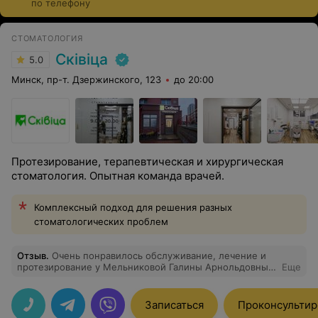
по телефону
современные съемные конструкции не ощущаются в
ротовой полости и максимально комфортны в
ежедневной носке. Стоимость услуг варьируется и
СТОМАТОЛОГИЯ
зависит от выбранного типа протезирования,
Сківіца
5.0
материалов и производителя.
Минск, пр-т. Дзержинского, 123
до 20:00
Протезирование, терапевтическая и хирургическая
стоматология. Опытная команда врачей.
Комплексный подход для решения разных
стоматологических проблем
Отзыв
.
Очень понравилось обслуживание, лечение и
протезирование у Мельниковой Галины Арнольдовны и
Еще
Кичкаева Артема Валерьевича
Записаться
Проконсультир