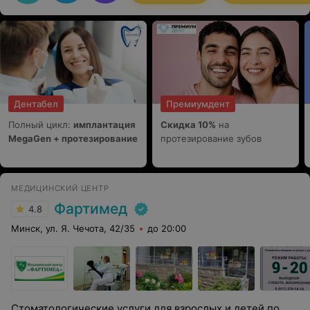
Дентабел
Премиумдент
Полный цикл:
имплантация
Скидка 10%
на
MegaGen + протезирование
протезирование зубов
МЕДИЦИНСКИЙ ЦЕНТР
Фартимед
4.8
Минск, ул. Я. Чечота, 42/35
до 20:00
Стоматологические услуги для взрослых и детей по