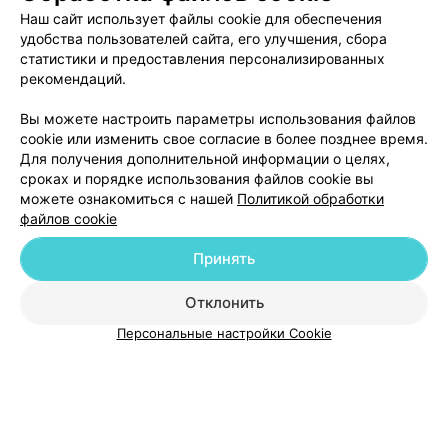
читать негативный отзыв, т.к. человек, являясь врачом,
Наш сайт использует файлы cookie для обеспечения
должен иметь хотя бы минимальные представления
удобства пользователей сайта, его улучшения, сбора
об этих вопросах и знать, что существует график
статистики и предоставления персонализированных
уборок, а бахилами посетители обеспечиваются
именно с точки зрения дополнительной меры по
рекомендаций.
поддержанию чистоты, но никак не в обязательном
порядке (это не оперблок в стационаре). При входе
Вы можете настроить параметры использования файлов
сразу стоит шкаф для посетителей, с вешалками.
Добавить компанию
cookie или изменить свое согласие в более позднее время.
Думаю, каждый человек понимает, что придя надо
раздеться, а не ждать приглашения. Неприятного
Для получения дополнительной информации о целях,
запаха, тем более канализации, никогда не замечала.
сроках и порядке использования файлов cookie вы
Добавить специалиста
Наоборот, пахнет приятно, парфюмом (не
можете ознакомиться с нашей
Политикой обработки
стоматологическими материалами, как мы привыкли с
файлов cookie
детства). Буду и дальше обращаться в эту
стоматологию, потому что за свои деньги получаю
квалифицированную
Принять
Отклонить
О проекте
Новости проекта
Размещение рекламы
Персональные настройки Cookie
Медицинский маркетинг
Публичный договор
Пользовательское соглашение
Способы оплаты
Вакансии
Партнеры
Написать руководителю 103.by