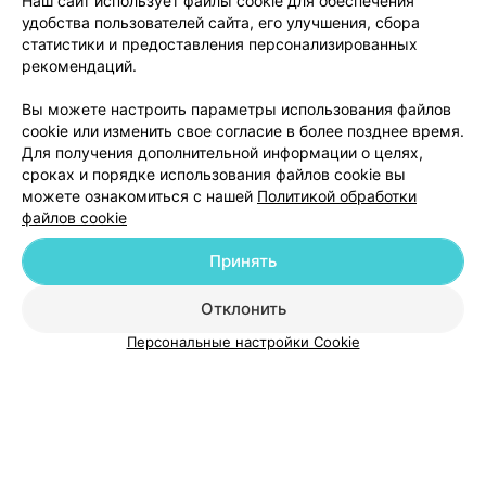
Наш сайт использует файлы cookie для обеспечения
удобства пользователей сайта, его улучшения, сбора
статистики и предоставления персонализированных
рекомендаций.
Вы можете настроить параметры использования файлов
Добавить компанию
cookie или изменить свое согласие в более позднее время.
Для получения дополнительной информации о целях,
сроках и порядке использования файлов cookie вы
Добавить специалиста
можете ознакомиться с нашей
Политикой обработки
файлов cookie
Принять
О проекте
Новости проекта
Размещение рекламы
Отклонить
Медицинский маркетинг
Публичный договор
Персональные настройки Cookie
Пользовательское соглашение
Способы оплаты
Вакансии
Партнеры
Написать руководителю 103.by
Написать в поддержку