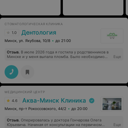
СТОМАТОЛОГИЧЕСКАЯ КЛИНИКА
Дентология
1.0
Минск, ул. Якубова, 10/8
до 21:00
Отзыв
.
В июле 2026 года я гостила у родственников в
Минске и у меня выпала пломба. Было необходимо
Еще
срочно вылечить этот зуб и по рекомендации я
записалась на лечение к врачу Самотыевич И.С. В
клинике приятная обстановка, регистратор очень
вежливая и обходительная девушка. Врач проводила
лечение очень грубо, не аккуратно, размашистыми
движениями стучала металлической ручкой аппарата
по всем зубам у меня во рту. Задевала рядом
МЕДИЦИНСКИЙ ЦЕНТР
находящиеся зубы. Было очень неприятно и
некомфортно. Создалось впечатление, что у нее
Аква-Минск Клиника
4.6
проблемы со зрением. Я была просто в шоке. Я
заплатила около 200 бел.рублей за ужасный сервис.
Минск, пр-т Рокоссовского, 44/2
до 20:00
Пломба поставлена, стоит хорошо. Но отношение
врача к пациенту ужасное.
Отзыв
.
Оперировалась у доктора Гончарова Олега
Юрьевича. Начиная от консультации на первичном
Еще