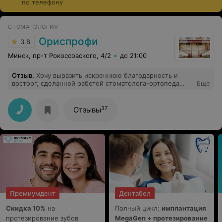
по телефону
современные съемные конструкции не ощущаются в
ротовой полости и максимально комфортны в
ежедневной носке. Стоимость услуг варьируется и
СТОМАТОЛОГИЯ
зависит от выбранного типа протезирования,
Ориспрофи
3.8
материалов и производителя.
Минск, пр-т Рокоссовского, 4/2
до 21:00
Отзыв
.
Хочу выразить искреннюю благодарность и
восторг, сделанной работой стоматолога-ортопеда
Еще
Ярослава Александровича. Он очень профессионально
провёл консультацию, изготовил и поставил коронки,
которые доставляют мне удовольствие!!! Очень чутко и
37
Отзывы
внимательно относится к клиентам. Рекомендую
всем!!!
Премиумдент
Дентабел
Скидка 10%
на
Полный цикл:
имплантация
протезирование зубов
MegaGen + протезирование