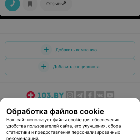
залечить зубы, они для меня просто герои. Спасибо
9
Отзывы
вам за все.
Добавить компанию
Добавить специалиста
О проекте
Новости проекта
Размещение рекламы
Обработка файлов cookie
Медицинский маркетинг
Публичный договор
Наш сайт использует файлы cookie для обеспечения
Пользовательское соглашение
Способы оплаты
удобства пользователей сайта, его улучшения, сбора
Вакансии
Партнеры
статистики и предоставления персонализированных
рекомендаций.
Написать руководителю 103.by