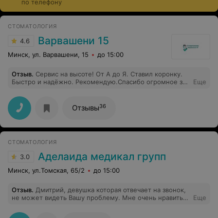
по телефону
современные съемные конструкции не ощущаются в
ротовой полости и максимально комфортны в
ежедневной носке. Стоимость услуг варьируется и
СТОМАТОЛОГИЯ
зависит от выбранного типа протезирования,
Варвашени 15
4.6
материалов и производителя.
Минск, ул. Варвашени, 15
до 15:00
Отзыв
.
Сервис на высоте! От А до Я. Ставил коронку.
Быстро и надёжно. Рекомендую.Спасибо огромное за
Еще
Вашу работу!
36
Отзывы
СТОМАТОЛОГИЯ
Аделаида медикал групп
3.0
Минск, ул.Томская, 65/2
до 15:00
Отзыв
.
Дмитрий, девушка которая отвечает на звонок,
не может видеть Вашу проблему. Мне очень нравиться
Еще
посещать эту клинику, все врачи просто
замечательные. Если они уговорили моего мужа