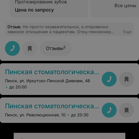
Протезирование зубов
Все цены
Цена по запросу
Отзыв
.
Не просто неуважительное, а откровенно
хамское отношение к пациентам. Отец-пенсионер
Еще
ходил к этому так называемому "врачу" ставить
импланты. В итоге после "помощи" этого врача
пришлось не только переделывать у другого
3
Отзывы
специалиста зубы, но восстанавливать психику.
Данный врач так напортачил с протезами, что теперь
не так-то просто все восстановить. Искренне не
понимаю, как этот стоматологический кабинет
Пинская стоматологическая поликлиника
продолжает работать и кто туда обращается.
Пинск, ул. Иркутско-Пинской Дивизии, 48
до 20:00
Пинская стоматологическая поликлиника
Пинск, ул. Революционная, 10
до 20:30