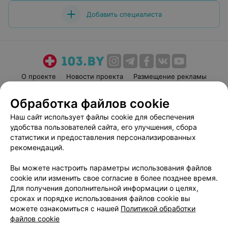
Добавить специалиста
О проекте
Новости проекта
Размещение рекламы
Медицинский маркетинг
Публичный договор
Обработка файлов cookie
Пользовательское соглашение
Способы оплаты
Наш сайт использует файлы cookie для обеспечения
Вакансии
Партнеры
удобства пользователей сайта, его улучшения, сбора
Написать руководителю 103.by
статистики и предоставления персонализированных
рекомендаций.
Написать в поддержку
Персональные настройки cookie
Вы можете настроить параметры использования файлов
Обработка персональных данных
cookie или изменить свое согласие в более позднее время.
Для получения дополнительной информации о целях,
сроках и порядке использования файлов cookie вы
можете ознакомиться с нашей
Политикой обработки
файлов cookie