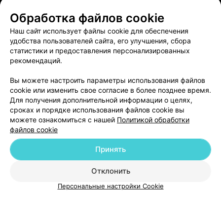
Обработка файлов cookie
ЭФФЕКТИВНАЯ РЕКЛАМА НА САЙТЕ
Наш сайт использует файлы cookie для обеспечения
удобства пользователей сайта, его улучшения, сбора
статистики и предоставления персонализированных
рекомендаций.
Вы можете настроить параметры использования файлов
Добавить компанию
cookie или изменить свое согласие в более позднее время.
Для получения дополнительной информации о целях,
сроках и порядке использования файлов cookie вы
Добавить специалиста
можете ознакомиться с нашей
Политикой обработки
файлов cookie
Принять
Отклонить
О проекте
Новости проекта
Размещение рекламы
Персональные настройки Cookie
Медицинский маркетинг
Публичный договор
Пользовательское соглашение
Способы оплаты
Вакансии
Партнеры