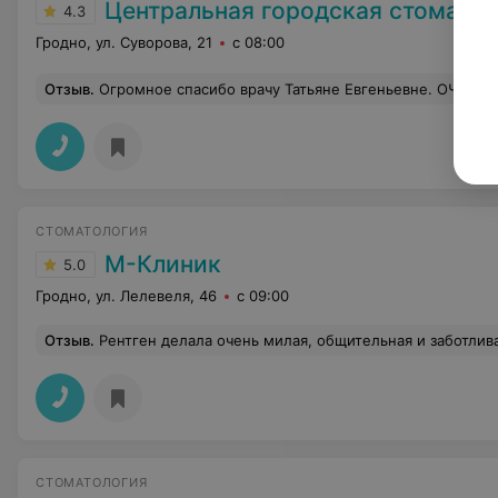
Центральная городская стоматологическая поликлиника 
4.3
Гродно, ул. Суворова, 21
с 08:00
Отзыв
.
Огромное спасибо врачу Татьяне Евгеньевне. ОЧЕНЬ большая умница , профессионал
СТОМАТОЛОГИЯ
М-Клиник
5.0
Гродно, ул. Лелевеля, 46
с 09:00
Отзыв
.
Рентген делала очень милая, общительная и заботливая девушка, все подробно объясняя, так, что ты не чувствуешь себя тупым, все четко 
СТОМАТОЛОГИЯ