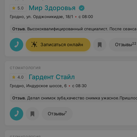
Мир Здоровья
5.0
Гродно, ул. Орджоникидзе, 18/1
с 08:00
Отзыв
.
Высококвалифицированный специалист. После сеанса только положительные впечатления, спина перестала беспокоить. Буду дальше продолжа
22
Записаться онлайн
Отзывы
СТОМАТОЛОГИЯ
Гардент Стайл
4.0
Гродно, Индурское шоссе, 6
с 08:30
Отзыв
.
Делал снимок зуба,качество снимка ужасное.Пришлось передел
7
Отзывы