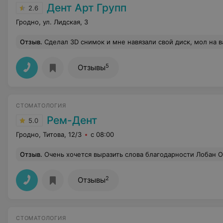
Дент Арт Групп
2.6
Гродно, ул. Лидская, 3
Отзыв
.
Сделал 3D снимок и мне навязали свой диск, мол на ваш нельзя в целях безопасности компьютера. По стоимости отдельно диска мне не смогли ответить. А если мой диск случайно повредится, то мне с
5
Отзывы
СТОМАТОЛОГИЯ
Рем-Дент
5.0
Гродно, Титова, 12/3
с 08:00
Отзыв
.
Очень хочется выразить слова благодарности Лобан Ольге Николаевне за внимательность, отзывчивость, чуткое отношение, в
2
Отзывы
СТОМАТОЛОГИЯ