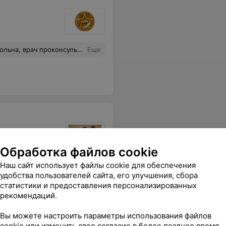
ультировала по всем вопросам.
Еще
Обработка файлов cookie
шим впечатлением от тёплой, даже семейной обстановки в клинике! Голливуд, будем вас всем рекомендовать
Еще
Наш сайт использует файлы cookie для обеспечения
удобства пользователей сайта, его улучшения, сбора
статистики и предоставления персонализированных
48
зывы
рекомендаций.
Вы можете настроить параметры использования файлов
cookie или изменить свое согласие в более позднее время.