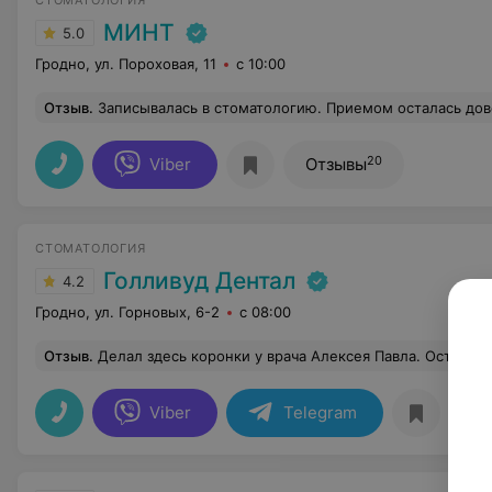
СТОМАТОЛОГИЯ
МИНТ
5.0
Гродно, ул. Пороховая, 11
с 10:00
Отзыв
.
Записывалась в стоматологию. Приемом осталась довольна, врач проконс
20
Viber
Отзывы
СТОМАТОЛОГИЯ
Голливуд Дентал
4.2
Гродно, ул. Горновых, 6-2
с 08:00
Отзыв
.
Делал здесь коронки у врача Алексея Павла. Остался очень доволен. На каждом приёме не испытывал ни боли ни страха, даже приятно было Ортопед работал невероятно бережно и качественно. Спасибо ему большое! Я и моя жена остались под хоро
Viber
Telegram
От