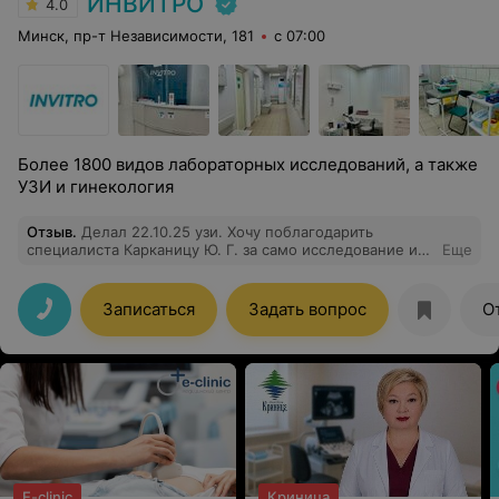
ИНВИТРО
4.0
Минск, пр-т Независимости, 181
с 07:00
Более 1800 видов лабораторных исследований, а также
УЗИ и гинекология
Отзыв
.
Делал 22.10.25 узи. Хочу поблагодарить
специалиста Карканицу Ю. Г. за само исследование и
Еще
очень грамотное объяснение диагноза. А также
девушку на ресепшене. Если не ошибаюсь имя её
Кристина. Знаете настолько вежливого и
Записаться
Задать вопрос
О
предупредительного обращения с посетителями я не
встречал. Больше Человеческое Спасибо. Буду
рекомендовать Ваш Центр близким, друзьям и
знакомым. С ув. Олег.
E-clinic
Криница