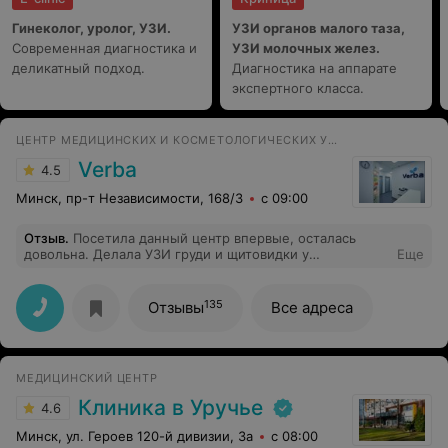
Гинеколог, уролог, УЗИ.
УЗИ органов малого таза,
Современная диагностика и
УЗИ молочных желез.
деликатный подход.
Диагностика на аппарате
экспертного класса.
ЦЕНТР МЕДИЦИНСКИХ И КОСМЕТОЛОГИЧЕСКИХ УСЛУГ
Verba
4.5
Минск, пр-т Независимости, 168/3
с 09:00
Отзыв
.
Посетила данный центр впервые, осталась
довольна. Делала УЗИ груди и щитовидки у
Еще
Кукушкиной Е.В, очень внимательная. В процессе все
поясняет так, чтобы все было понятно и не
"профессионалу". Рекомендую!
135
Отзывы
Все адреса
МЕДИЦИНСКИЙ ЦЕНТР
Клиника в Уручье
4.6
Минск, ул. Героев 120-й дивизии, 3а
с 08:00