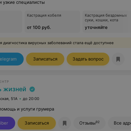
и узкие специалисты
Кастрация кобеля
Кастрация бездомных
суки, кошки, кота
от 100 руб.
уточняйте
я диагностика вирусных заболеваний стала ещё доступнее
elegram
Записаться
Задать вопрос
ЕНТР
ь жизней
ская, 51А
до 20:00
помощь и услуги грумера
92
iber
Записаться
Отзывы
Все адр