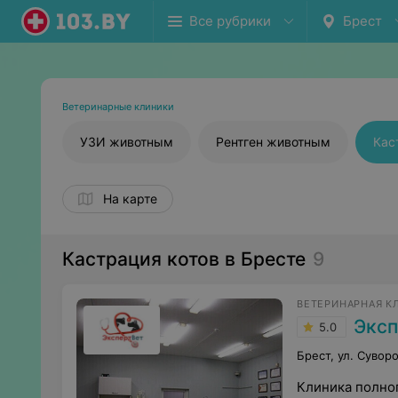
Все рубрики
Брест
Ветеринарные клиники
УЗИ животным
Рентген животным
Кас
На карте
Кастрация котов в Бресте
9
ВЕТЕРИНАРНАЯ К
Эксп
5.0
Брест, ул. Суворо
Клиника полног