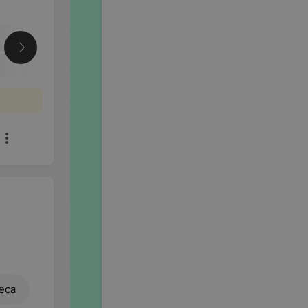
Еще
еса