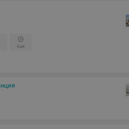
Еще
анция