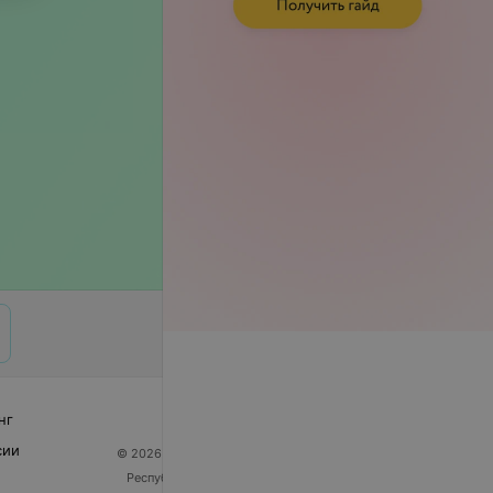
нг
сии
© 2026 ООО «Артокс Лаб», УНП 191700409
| 220012,
Республика Беларусь, г. Минск, улица Толбухина, 2,