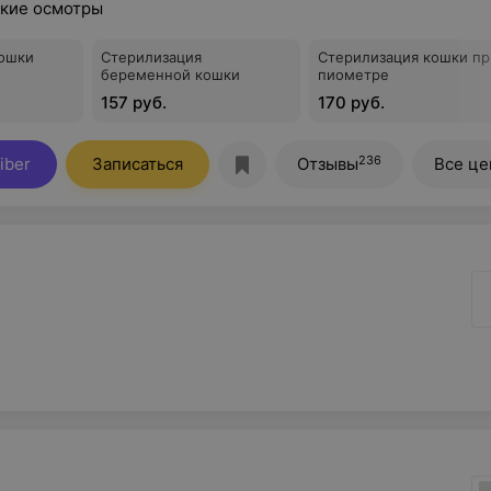
кие осмотры
кошки
Стерилизация
Стерилизация кошки пр
беременной кошки
пиометре
157 руб.
170 руб.
236
iber
Записаться
Отзывы
Все ц