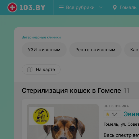
Все рубрики
Гомель
Ветеринарные клиники
УЗИ животным
Рентген животным
Кас
На карте
Стерилизация кошек в Гомеле
11
ВЕТКЛИНИКА
Эвия
4.4
Гомель, ул. Сове
Весь спектр ве