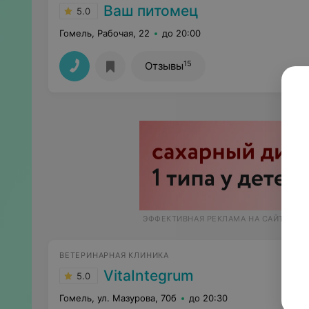
Ваш питомец
5.0
Гомель, Рабочая, 22
до 20:00
15
Отзывы
ЭФФЕКТИВНАЯ РЕКЛАМА НА САЙТЕ
ВЕТЕРИНАРНАЯ КЛИНИКА
VitaIntegrum
5.0
Гомель, ул. Мазурова, 70б
до 20:30