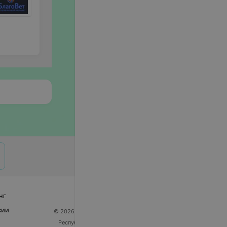
нг
сии
© 2026 ООО «Артокс Лаб», УНП 191700409
| 220012,
Республика Беларусь, г. Минск, улица Толбухина, 2,