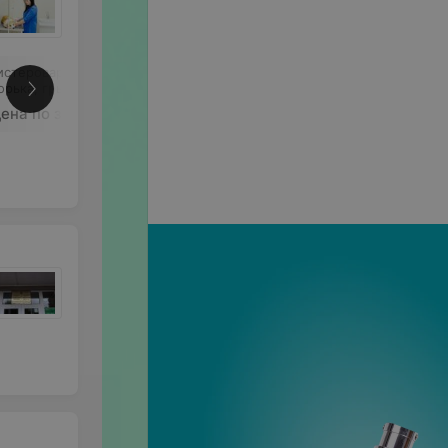
истеровариоэктомия
орька, грызуна
Еще
ена по запросу