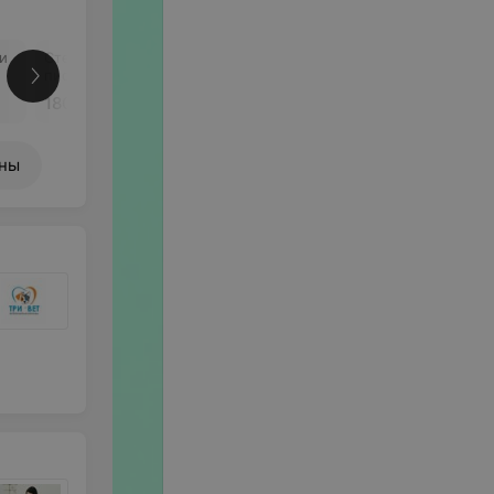
и
Стерилизация суки при
Стерилизация
пиометре
беременной суки
180 руб.
от 135 руб.
ены