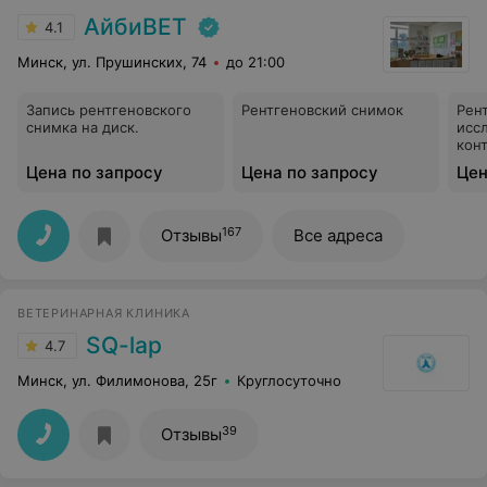
АйбиВЕТ
4.1
Минск, ул. Прушинских, 74
до 21:00
Запись рентгеновского
Рентгеновский снимок
Рен
снимка на диск.
исс
кон
Цена по запросу
Цена по запросу
Цен
167
Отзывы
Все адреса
ВЕТЕРИНАРНАЯ КЛИНИКА
SQ-lap
4.7
Минск, ул. Филимонова, 25г
Круглосуточно
39
Отзывы