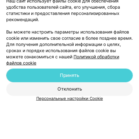
Наш сайт использует файлы cookie для обеспечения
удобства пользователей сайта, его улучшения, сбора
статистики и предоставления персонализированных
ВЕТЕРИНАРНАЯ КЛИНИКА
рекомендаций.
Альфа-Вет
1.5
Вы можете настроить параметры использования файлов
Минск, ул. Карастояновой, 2а
до 21:00
cookie или изменить свое согласие в более позднее время.
Для получения дополнительной информации о целях,
сроках и порядке использования файлов cookie вы
можете ознакомиться с нашей
Политикой обработки
файлов cookie
Принять
Добавить компанию
Отклонить
Персональные настройки Cookie
Добавить специалиста