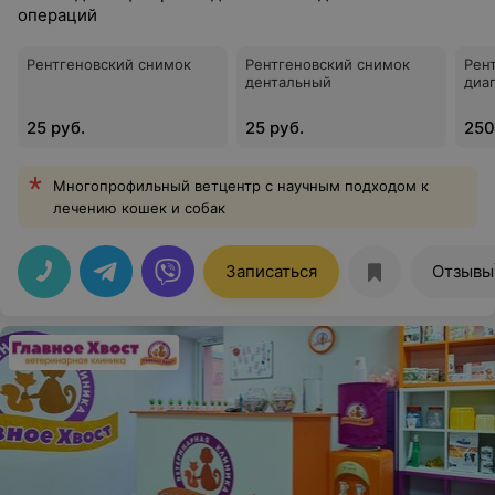
операций
Рентгеновский снимок
Рентгеновский снимок
Рен
дентальный
диа
25 руб.
25 руб.
250
Многопрофильный ветцентр с научным подходом к
лечению кошек и собак
Записаться
Отзывы