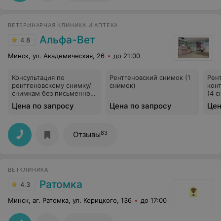
ВЕТЕРИНАРНАЯ КЛИНИКА И АПТЕКА
Альфа-Вет
4.8
Минск, ул. Академическая, 26
до 21:00
Консультация по
Рентгеновский снимок (1
Рен
рентгеновскому снимку/
снимок)
кон
снимкам без письменного
(4 с
заключения
Цена по запросу
Цена по запросу
Цен
83
Отзывы
ВЕТКЛИНИКА
Ратомка
4.3
Минск, аг. Ратомка, ул. Корицкого, 136
до 17:00