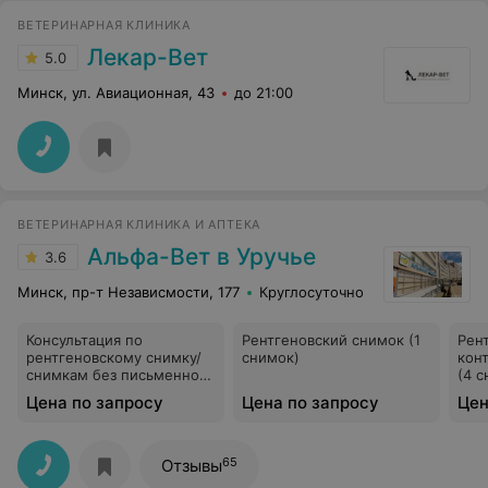
ВЕТЕРИНАРНАЯ КЛИНИКА
Лекар-Вет
5.0
Минск, ул. Авиационная, 43
до 21:00
ВЕТЕРИНАРНАЯ КЛИНИКА И АПТЕКА
Альфа-Вет в Уручье
3.6
Минск, пр-т Независмости, 177
Круглосуточно
Консультация по
Рентгеновский снимок (1
Рен
рентгеновскому снимку/
снимок)
кон
снимкам без письменного
(4 с
заключения
Цена по запросу
Цена по запросу
Цен
65
Отзывы