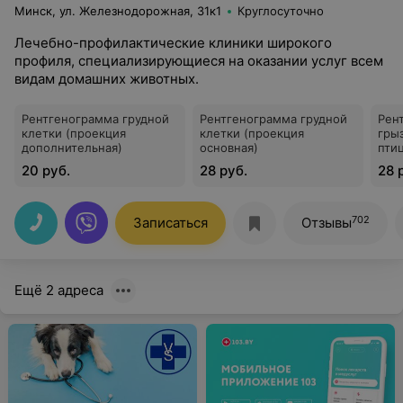
Минск, ул. Железнодорожная, 31к1
Круглосуточно
Лечебно-профилактические клиники широкого
профиля, специализирующиеся на оказании услуг всем
видам домашних животных.
Рентгенограмма грудной
Рентгенограмма грудной
Рен
клетки (проекция
клетки (проекция
гры
дополнительная)
основная)
пти
20 руб.
28 руб.
28 
702
Записаться
Отзывы
Ещё 2 адреса