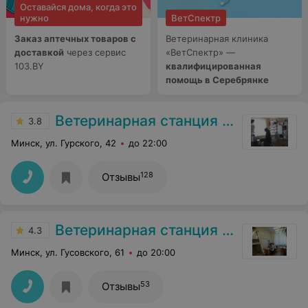
Оставайся дома, когда это
нужно
ВетСпектр
Заказ аптечных товаров с
Ветеринарная клиника
доставкой
через сервис
«ВетСпектр» —
103.BY
квалифицированная
помощь в Серебрянке
Ветеринарная станция Московского района
3.8
Минск, ул. Гурского, 42
до 22:00
128
Отзывы
Ветеринарная станция Фрунзенского района
4.3
Минск, ул. Гусовского, 61
до 20:00
53
Отзывы