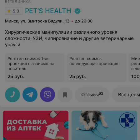
ВЕТКЛИНИКА
PET’S HEALTH
5.0
Минск, ул. Змитрока Бядули, 13
до 20:00
Хирургические манипуляции различного уровня
сложности, УЗИ, чипировнание и другие ветеринарные
услуги
Рентген снимок 1-ая
Рентген снимок
Мие
проекция с записью на
последующая проекция
рен
носитель
вещ
спи
25 руб.
25 руб.
100
кошк
93
Отзывы
Все цены