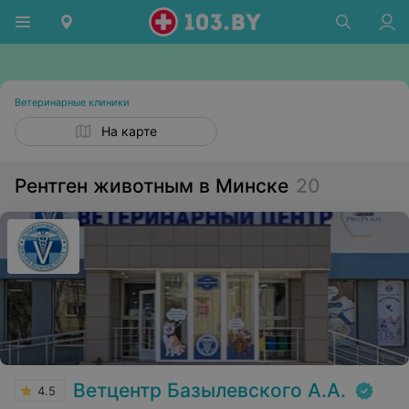
Ветеринарные клиники
На карте
Рентген животным в Минске
20
Ветцентр Базылевского А.А.
4.5