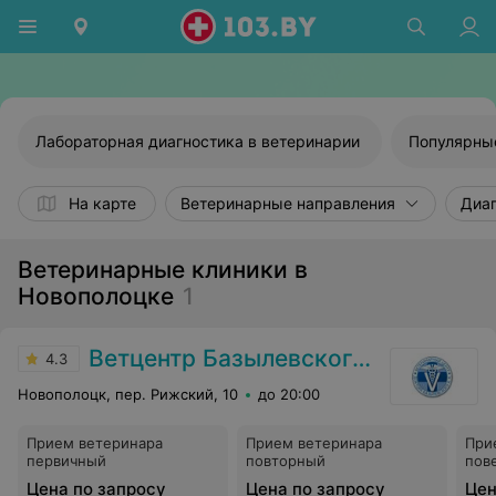
Лабораторная диагностика в ветеринарии
Популярны
На карте
Ветеринарные направления
Диаг
Ветеринарные клиники в
Новополоцке
1
Ветцентр Базылевского А.А.
4.3
Новополоцк, пер. Рижский, 10
до 20:00
Прием ветеринара
Прием ветеринара
При
первичный
повторный
пов
Цена по запросу
Цена по запросу
Цен