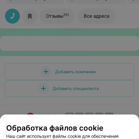
701
Отзывы
Все адреса
Добавить компанию
Добавить специалиста
Обработка файлов cookie
О проекте
Новости проекта
Размещение рекламы
Медицинский маркетинг
Публичный договор
Наш сайт использует файлы cookie для обеспечения