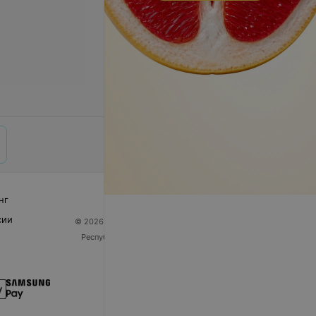
нг
сии
© 2026 ООО «Артокс Лаб», УНП 191700409
| 220012,
Республика Беларусь, г. Минск, улица Толбухина, 2,
пом. 16 | help@103.by
Служба поддержки
+375 291212755