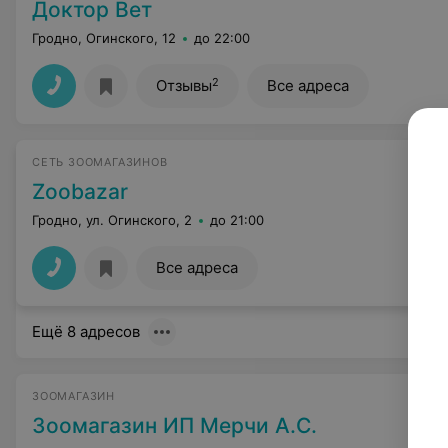
Доктор Вет
Гродно, Огинского, 12
до 22:00
2
Отзывы
Все адреса
СЕТЬ ЗООМАГАЗИНОВ
Zoobazar
Гродно, ул. Огинского, 2
до 21:00
Все адреса
Ещё 8 адресов
ЗООМАГАЗИН
Зоомагазин ИП Мерчи А.С.