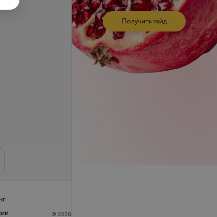
нг
сии
© 2026 ООО «Артокс Лаб», УНП 191700409
| 220012,