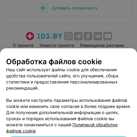
Добавить специалиста
О проекте
Новости проекта
Размещение рекламы
Медицинский маркетинг
Публичный договор
Обработка файлов cookie
Пользовательское соглашение
Способы оплаты
Наш сайт использует файлы cookie для обеспечения
Вакансии
Партнеры
удобства пользователей сайта, его улучшения, сбора
Написать руководителю 103.by
статистики и предоставления персонализированных
рекомендаций.
Написать в поддержку
Персональные настройки cookie
Вы можете настроить параметры использования файлов
Обработка персональных данных
cookie или изменить свое согласие в более позднее время.
Для получения дополнительной информации о целях,
сроках и порядке использования файлов cookie вы
можете ознакомиться с нашей
Политикой обработки
файлов cookie