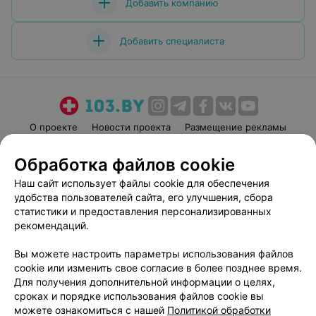
Добавить компанию
Добавить специалиста
О проекте
Новости проекта
Размещение рекламы
Медицинский маркетинг
Публичный договор
Обработка файлов cookie
Пользовательское соглашение
Способы оплаты
Наш сайт использует файлы cookie для обеспечения
Вакансии
Партнеры
удобства пользователей сайта, его улучшения, сбора
Написать руководителю 103.by
статистики и предоставления персонализированных
рекомендаций.
Написать в поддержку
Персональные настройки cookie
Вы можете настроить параметры использования файлов
Обработка персональных данных
cookie или изменить свое согласие в более позднее время.
Для получения дополнительной информации о целях,
сроках и порядке использования файлов cookie вы
можете ознакомиться с нашей
Политикой обработки