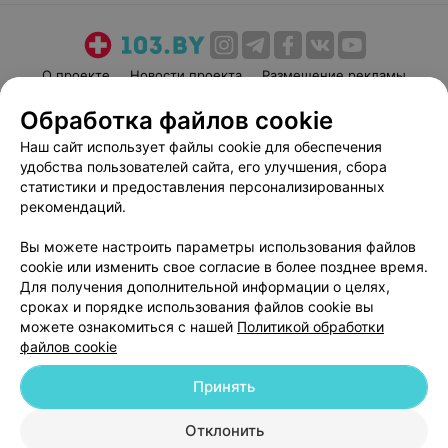
О проекте
Новости проекта
Размещение рекламы
Медицинский маркетинг
Публичный договор
Обработка файлов cookie
Пользовательское соглашение
Способы оплаты
Наш сайт использует файлы cookie для обеспечения
Вакансии
Партнеры
удобства пользователей сайта, его улучшения, сбора
статистики и предоставления персонализированных
Написать руководителю 103.by
рекомендаций.
Написать в поддержку
Персональные настройки cookie
Вы можете настроить параметры использования файлов
cookie или изменить свое согласие в более позднее время.
Обработка персональных данных
Для получения дополнительной информации о целях,
сроках и порядке использования файлов cookie вы
можете ознакомиться с нашей
Политикой обработки
файлов cookie
Принять
© 2026 ООО «Артокс Лаб», УНП 191700409
| 220012, Республика Беларусь,
Отклонить
г. Минск, улица Толбухина, 2, пом. 16 | help@103.by