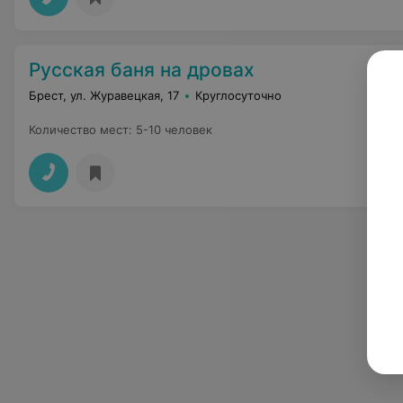
Русская баня на дровах
Брест, ул. Журавецкая, 17
Круглосуточно
Количество мест
:
5-10 человек