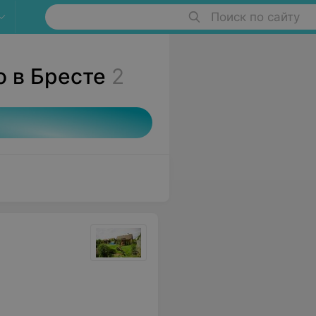
Поиск по сайту
о в Бресте
2