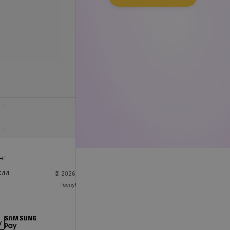
нг
сии
© 2026 ООО «Артокс Лаб», УНП 191700409
| 220012,
Республика Беларусь, г. Минск, улица Толбухина, 2,
пом. 16 | help@103.by
Служба поддержки
+375 291212755