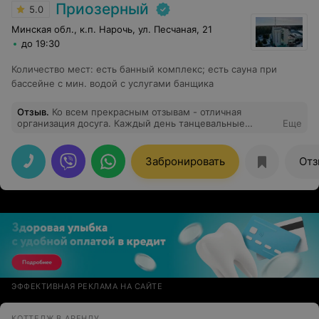
стоимость проживания не дешевая, но совокупность
Приозерный
5.0
тихого, экологичного деревенского отдыха и
шикарных городских условий стоит того. Рекомендую!
Минская обл., к.п. Нарочь, ул. Песчаная, 21
до 19:30
Количество мест
:
есть банный комплекс; есть сауна при
бассейне с мин. водой с услугами банщика
Отзыв
.
Ко всем прекрасным отзывам - отличная
организация досуга. Каждый день танцевальные
Еще
вечера, а музыка!.. И очень хорошее обслуживание
всего персонала санатория. Поезжайте, отдыхайте,
лечитесь, - не пожалеете!
Забронировать
Отз
ЭФФЕКТИВНАЯ РЕКЛАМА НА САЙТЕ
КОТТЕДЖ В АРЕНДУ