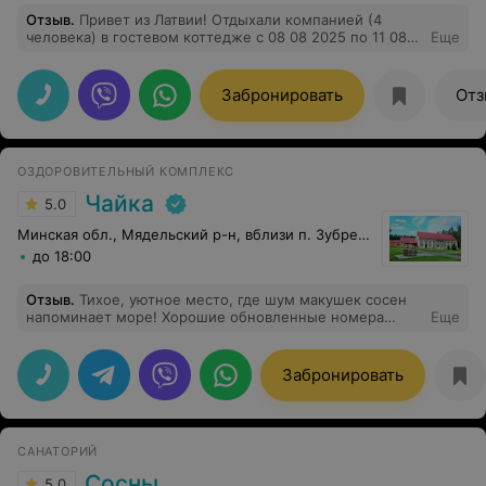
Отзыв
.
Привет из Латвии! Отдыхали компанией (4
человека) в гостевом коттедже с 08 08 2025 по 11 08
Еще
2025. В полной мере насладились красотой
белорусской природы. Великолепное озеро,
ухоженная территория и прекрасный дом. Все чисто и
Забронировать
Отз
продуманно для отдыха (белье и комплекты посуды). С
хозяином легко можно договориться о скидке.
Отдельное спасибо управляющему Ивану. Очень
отзывчивый человек. Обязательно вернемся к Вам
ОЗДОРОВИТЕЛЬНЫЙ КОМПЛЕКС
вновь с большой компанией! Латыши - Анастасия и
друзья.
Чайка
5.0
Минская обл., Мядельский р-н, вблизи п. Зубреневка
до 18:00
Отзыв
.
Тихое, уютное место, где шум макушек сосен
напоминает море! Хорошие обновленные номера
Еще
(корпус 3). Приятный персонал, особенно порадовали
администратор и работники кухни :) кухня, кстати
говоря, просто бесподобная, все свежее и кормят до
Забронировать
отвала!)) Красивая природа, прекрасный свежий
воздух, изумительные виды... осталась очень
довольна! Спасибо!
САНАТОРИЙ
Сосны
5.0