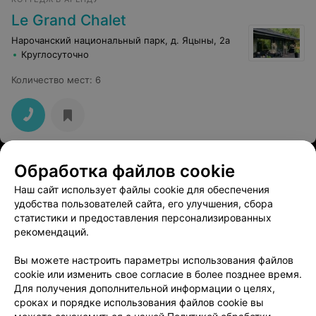
Le Grand Chalet
Нарочанский национальный парк, д. Яцыны, 2а
Круглосуточно
Количество мест
:
6
САНАТОРИЙ
Обработка файлов cookie
Нарочанка
Наш сайт использует файлы cookie для обеспечения
удобства пользователей сайта, его улучшения, сбора
Минская обл. к.п.. Нарочь ул. Туристская, 12А
статистики и предоставления персонализированных
до 20:00
рекомендаций.
Вы можете настроить параметры использования файлов
cookie или изменить свое согласие в более позднее время.
Для получения дополнительной информации о целях,
сроках и порядке использования файлов cookie вы