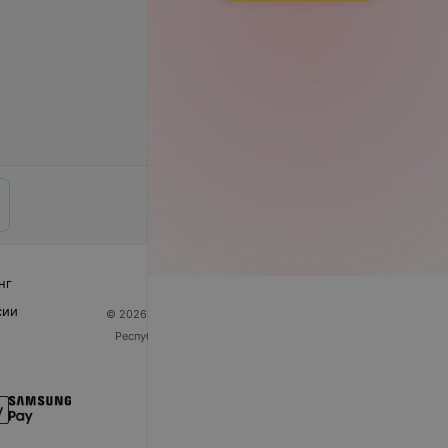
нг
сии
© 2026 ООО «Артокс Лаб», УНП 191700409
| 220012,
Республика Беларусь, г. Минск, улица Толбухина, 2,
пом. 16 | help@103.by
Служба поддержки
+375 291212755