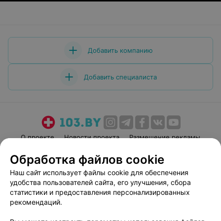
Добавить компанию
Добавить специалиста
О проекте
Новости проекта
Размещение рекламы
Медицинский маркетинг
Публичный договор
Обработка файлов cookie
Пользовательское соглашение
Способы оплаты
Наш сайт использует файлы cookie для обеспечения
Вакансии
Партнеры
удобства пользователей сайта, его улучшения, сбора
статистики и предоставления персонализированных
Написать руководителю 103.by
рекомендаций.
Написать в поддержку
Персональные настройки cookie