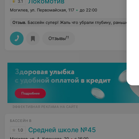
Локомотив
3.1
Могилев, ул. Первомайская, 117
до 22:00
Отзыв
.
Бассейн супер! Жаль что убрали глубину, раньше было интереснее
11
Отзывы
ЭФФЕКТИВНАЯ РЕКЛАМА НА САЙТЕ
БАССЕЙН В
Средней школе №45
1.0
Могилев, ул. А. Кулешова, 20
с 16:00