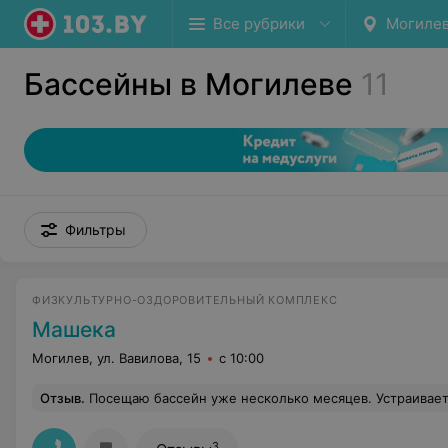
Все рубрики
Могиле
Бассейны в Могилеве
11
Фильтры
ФИЗКУЛЬТУРНО-ОЗДОРОВИТЕЛЬНЫЙ КОМПЛЕКС
Машека
Могилев, ул. Вавилова, 15
с 10:00
Отзыв
.
Посещаю бассейн уже несколько месяцев. Устраивает все, кроме сидящей на телефоне мадам (она же кассир). Насколько мне известно, на фоке работают 2 кассира, так вот пожилая дамочка с короткой стрижкой очень хамоватая, у нее ничего невозможно спросить, постоянно перебивает и общается в посетителями в грубом и надменном тоне. После общения с ней (вынужденного общения) пропадает всякое желание посещать фок. Человек, который принимает посетителей-это т.н. лицо заведения, у данного бассейна оно вот т
3