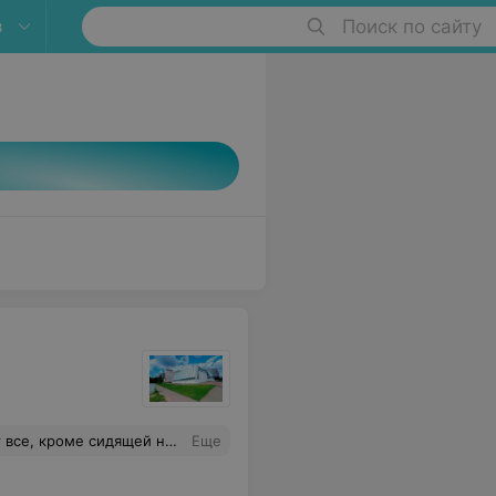
в
Поиск по сайту
акое, грубое и подчеркнуто хамоватое. Поэтому убедительна просьба к директору данного фока: пожалуйста, тщательнее подбирайте кадры, ибо они составляют как минимум 50% от общего впечатления о вашем заведении.
Еще