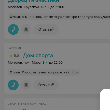
Могилев, Крупской, 137
до 22:00
Отзыв
.
А мне очень нравится,уже четыре года туда хожу,чисто,вежливый персонал, и туалет чистый, а вот некоторые посетители игнорирую
2
Отзывы
БАССЕЙН
Дом спорта
5.0
Могилев, пр-т Мира, 8
до 22:00
Отзыв
.
Хорошая сауна, вопросов нет.
Еще
8
Отзывы
СПОРТИВНЫЙ КОМПЛЕКС