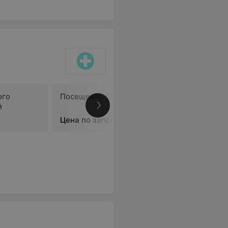
ого
Посещение бассейна
й
В
Цена по запросу