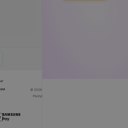
нг
сии
© 2026 ООО «Артокс Лаб», УНП 191700409
| 220012,
Республика Беларусь, г. Минск, улица Толбухина, 2,
пом. 16 | help@103.by
Служба поддержки
+375 291212755