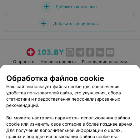
Добавить компанию
Добавить специалиста
О проекте
Новости проекта
Размещение рекламы
Медицинский маркетинг
Публичный договор
Обработка файлов cookie
Пользовательское соглашение
Способы оплаты
Наш сайт использует файлы cookie для обеспечения
Вакансии
Партнеры
удобства пользователей сайта, его улучшения, сбора
Написать руководителю 103.by
статистики и предоставления персонализированных
рекомендаций.
Написать в поддержку
Персональные настройки cookie
Вы можете настроить параметры использования файлов
Обработка персональных данных
cookie или изменить свое согласие в более позднее время.
Для получения дополнительной информации о целях,
сроках и порядке использования файлов cookie вы