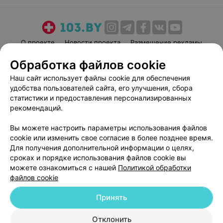
О проекте
Новости проекта
Размещение рекламы
Медицинский маркетинг
Публичный договор
Обработка файлов cookie
Пользовательское соглашение
Способы оплаты
Наш сайт использует файлы cookie для обеспечения
Вакансии
Партнеры
удобства пользователей сайта, его улучшения, сбора
статистики и предоставления персонализированных
Написать руководителю 103.by
рекомендаций.
Написать в поддержку
Персональные настройки cookie
Вы можете настроить параметры использования файлов
cookie или изменить свое согласие в более позднее время.
Обработка персональных данных
Для получения дополнительной информации о целях,
сроках и порядке использования файлов cookie вы
можете ознакомиться с нашей
Политикой обработки
файлов cookie
Принять
© 2026 ООО «Артокс Лаб», УНП 191700409
| 220012, Республика Беларусь,
Отклонить
г. Минск, улица Толбухина, 2, пом. 16 | help@103.by