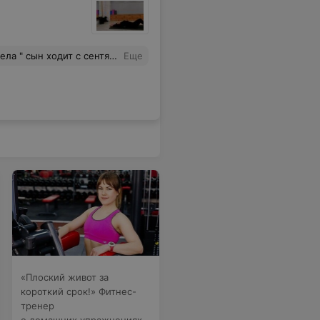
ру Виктории О . Это тренер с большим опытом как в спорте , так и в работе с детьми с нарушениями осанки и со сколиозои
Еще
«Плоский живот за
короткий срок!» Фитнес-
тренер