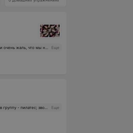
о домашних упражнениях
бенка, а, главное - эмоции и чувства, переполняющие грудь, когда видишь свою маленькую звездочку на сцене, на отчетном концерте. Огромное спасибо и процветание вашему клубу!
Еще
тому же номерномеру…Отзвонитесь мне' пожалуйста ' хочу узнать расписание ваших занятий
Еще