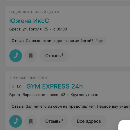
ОЗДОРОВИТЕЛЬНЫЙ ЦЕНТР
Южена ИксС
Брест, ул. Гоголя, 75
с 09:00
Отзыв
.
Сколько стоит одно занятие йогой?
Еще
1
Отзывы
ТРЕНАЖЕРНЫЕ ЗАЛЫ
GYM EXPRESS 24h
1.0
Брест, Варшавское шоссе, 43
Круглосуточно
Отзыв
.
Зал ничего из себя не представляет. Первое вау уйдет почти сразу. Линейка тренажеров китайская ужасная, ни о какой европейской линейке там и речи нет, периодически грязно очень, плесень в душах, турникет создает впечатление СИЗО, сделан видимо для того, чтобы не создавать рабочих мест людям, а максимально автоматизировать, беговые и кардио глючат, элипсы щелкают, и это все практически новое, сауна н
1
Отзывы
Все адреса