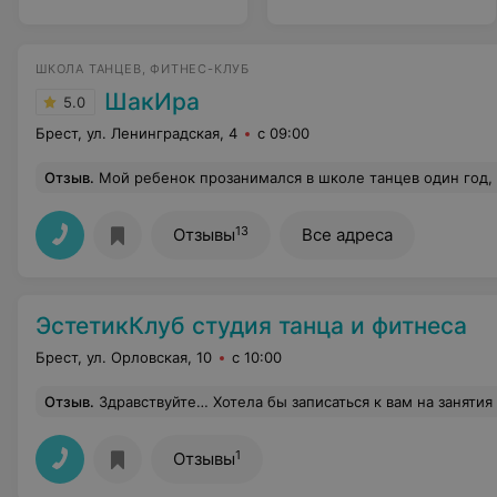
ШКОЛА ТАНЦЕВ, ФИТНЕС-КЛУБ
ШакИра
5.0
Брест, ул. Ленинградская, 4
с 09:00
Отзыв
.
Мой ребенок прозанимался в школе танцев один год, и очень жаль, что мы не начали его водить на занятия раньше. Оказывается, что можно с трех лет. На занятиях очень доброжелательная и теплая атмосфера, не смотря на то, что тренер довольно требовательно относится к выполнению всех упражнений и движений. Очень сложно передать словами благодарность тренеру, ту гордость, которую испытываешь, глядя на успехи ре
13
Отзывы
Все адреса
ЭстетикКлуб студия танца и фитнеса
Брест, ул. Орловская, 10
с 10:00
Отзыв
.
Здравствуйте… Хотела бы записаться к вам на занятия в группу - пилатес; звонила по указанному в интернете мобильному ~ безуспешно; приходила в Ледовый' интересовалась' мне порекомендовали отзвониться по э
1
Отзывы