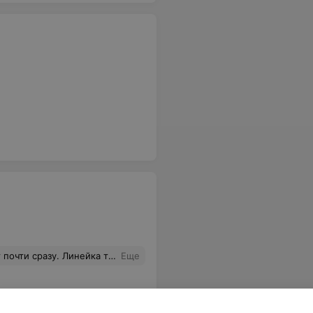
аходится в раздевалке, пока оденешься уже весь мокрый снова, шкафчики проблемные, ноу хау оказалось - хау ноу. Зал имеет только визуал и то, на любителя и на одну фотосессию.
Еще