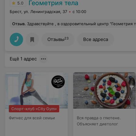
Геометрия тела
5.0
Брест, ул. Ленинградская, 37
с 10:00
Отзыв
.
Здравствуйте , в оздоровительный центр "Геометрия тела " сын ходит с сентября 24 года . За это время уменьшился градус кифоза и сколиоза. Хоть занятия и групповые , но тренер имеет индивидуальный подход к каждому ребёнку . Я очень довольна результатом . Спасибо огромное трене
23
Отзывы
Все адреса
Ещё 1 адрес
Спорт-клуб «City Gym»
Фитнес для всей семьи
Вся правда о глютене.
Объясняет диетолог