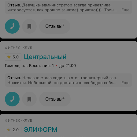
Отзыв
.
Девушка-администратор всегда приветлива,
интересуется, как прошло занятие( приятно)))). Тренер
Еще
Дима- суперский тренер, профессионал своего тела,
чётко, грамотно распределяет нагрузку. Жаль,что уже
не работает. Придётся менять тренажёрный зал (для
7
Отзывы
начала, наверное, VIP).
ФИТНЕС-КЛУБ
Центральный
5.0
Гомель, пл. Восстания, 1
до 21:00
Отзыв
.
Недавно стала ходить в этот тренажёрный зал.
Нравится. Небольшой, но достаточно свободно себя
Еще
чувствуешь. Тренера приветливые. Не оставляют без
внимания, рассказывают и показывают что, как и
сколько нужно делать. Сачковать точно не получится,
4
Отзывы
даже если и ленишься)
ФИТНЕС-КЛУБ
ЭЛИФОРМ
2.0