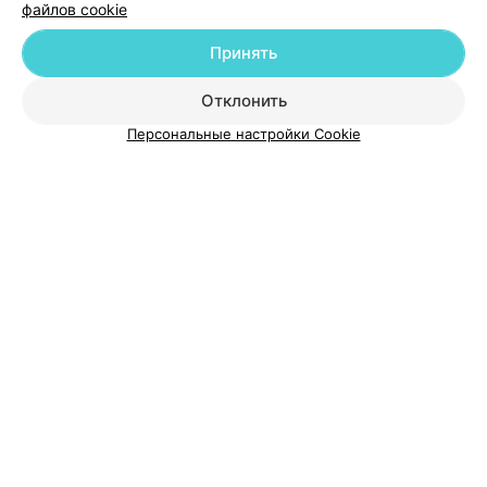
файлов cookie
Добавить компанию
Принять
Добавить специалиста
Отклонить
Персональные настройки Cookie
О проекте
Новости проекта
Размещение рекламы
Медицинский маркетинг
Публичный договор
Пользовательское соглашение
Способы оплаты
Вакансии
Партнеры
Написать руководителю 103.by
Написать в поддержку
Персональные настройки cookie
Обработка персональных данных