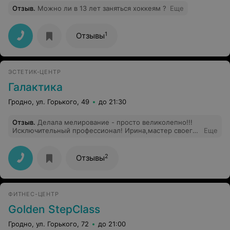
Отзыв
.
Можно ли в 13 лет заняться хоккеям ?
Еще
1
Отзывы
ЭСТЕТИК-ЦЕНТР
Галактика
Гродно, ул. Горького, 49
до 21:30
Отзыв
.
Делала мелирование - просто великолепно!!!
Исключительный профессионал! Ирина,мастер своего
Еще
дела! Чувствует клиента! Не помню когда последний
раз получала такое удовольствие от окрашивания...
2
Отзывы
ФИТНЕС-ЦЕНТР
Golden StepClass
Гродно, ул. Горького, 72
до 21:00