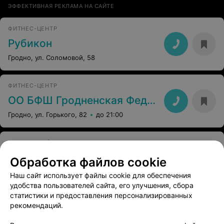
ЭФФЕКТИВНАЯ РЕКЛАМА НА САЙТЕ
ФИТНЕС-ЦЕНТР
Рубикон
Гродно, ул. Соломовой, 58
ФИТНЕС-ЦЕНТР
ОО БФШ Гродненская Федерация Шейпинга
Гродно, ул. Горького, 82
до 21:00
СПОРТИВНЫЙ КОМПЛЕКС
Неман
Обработка файлов cookie
Гродно, Коммунальная, 3
до 22:00
Наш сайт использует файлы cookie для обеспечения
удобства пользователей сайта, его улучшения, сбора
статистики и предоставления персонализированных
ФИТНЕС-ЦЕНТРЫ
рекомендаций.
Атмосфера