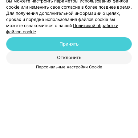
Вы можете настроить параметры использования файлов
Гродно, Мостовая, 40а
cookie или изменить свое согласие в более позднее время.
Для получения дополнительной информации о целях,
сроках и порядке использования файлов cookie вы
можете ознакомиться с нашей
Политикой обработки
файлов cookie
Принять
Добавить компанию
Отклонить
Добавить специалиста
Персональные настройки Cookie
О проекте
Новости проекта
Размещение рекламы
Медицинский маркетинг
Публичный договор
Пользовательское соглашение
Способы оплаты
Вакансии
Партнеры
Написать руководителю 103.by