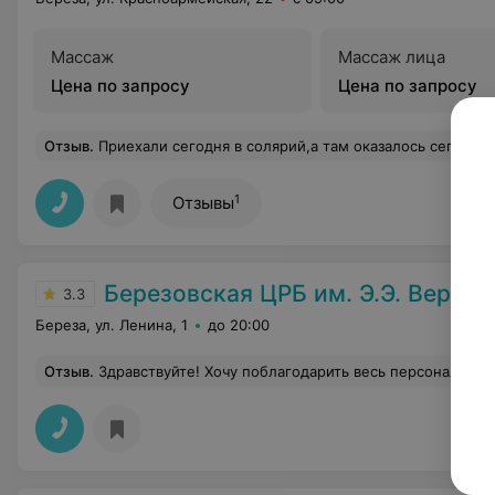
Массаж
Массаж лица
Цена по запросу
Цена по запросу
Отзыв
.
Приехали сегодня в солярий,а там оказалось сегодня закрыто ,могли б на сайте написать или сказать по телефону что вы 8 числа закр
1
Отзывы
Березовская ЦРБ им. Э.Э. Вержб
3.3
Береза, ул. Ленина, 1
до 20:00
Отзыв
.
Здравствуйте! Хочу поблагодарить весь персонал больничного стационара отделения Гинекологии за их труд! Медсёстры отзывчивые, вежливые, приятные очень. Врач Ольга Анатольевна - замечательный мастер своего дела и прекрасный человек. Санитарки также добросовестно выполняют свою работу. Везде всё чисто. Питание в больнице намно