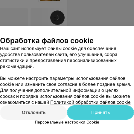
Все цены
Обработка файлов cookie
ыты будете ,а не ехать с другого города и уехать обратно
Еще
Наш сайт использует файлы cookie для обеспечения
удобства пользователей сайта, его улучшения, сбора
статистики и предоставления персонализированных
рекомендаций.
Вы можете настроить параметры использования файлов
ицкого
cookie или изменить свое согласие в более позднее время.
Для получения дополнительной информации о целях,
сроках и порядке использования файлов cookie вы можете
го лучше, чем ожидалось! Это радует. Но! Отделение срочно нуждается в ремонте и техническом обновлении. Зданию 32 года и ремонт необходим.
Еще
ознакомиться с нашей
Политикой обработки файлов cookie
Отклонить
Принять
Персональные настройки Cookie