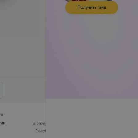
нг
сии
© 2026 ООО «Артокс Лаб», УНП 191700409
| 220012,
Республика Беларусь, г. Минск, улица Толбухина, 2,
пом. 16 | help@103.by