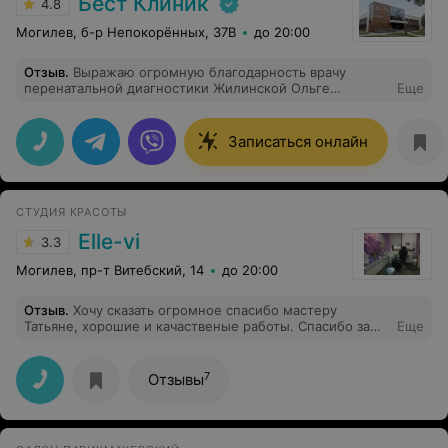
Бест Клиник
4.8
Могилев, б-р Непокорённых, 37В
до 20:00
Отзыв
.
Выражаю огромную благодарность врачу
перенатальной диагностики Жилинской Ольге
Еще
Владимировна!Замечательный. врач, профессионал
своего дела,качественно проводит диагностику и
помогает выявить проблему...На данный момент у
Записаться онлайн
меня 3 триместр беременности ,посещаю только
Ольгу Владимировну,на столько чуткий,добрый,
приятный и отзывчивый доктор ,что на приёме с
малышом чувствую себя максимально комфортно)
СТУДИЯ КРАСОТЫ
Elle-vi
3.3
Могилев, пр-т Витебский, 14
до 20:00
Отзыв
.
Хочу сказать огромное спасибо мастеру
Татьяне, хорошие и качаственые работы. Спасибо за
Еще
красивые ручки вседа
7
Отзывы