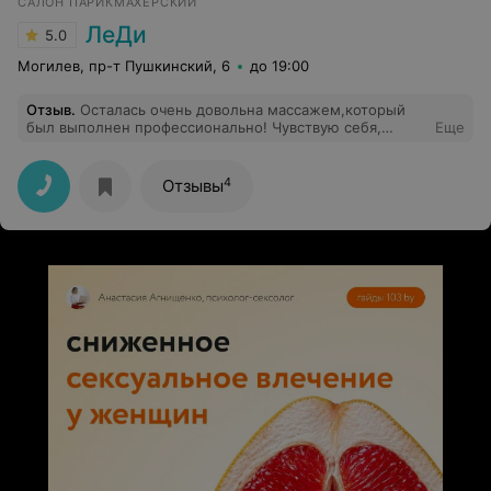
САЛОН ПАРИКМАХЕРСКИЙ
ЛеДи
5.0
Могилев, пр-т Пушкинский, 6
до 19:00
Отзыв
.
Осталась очень довольна массажем,который
был выполнен профессионально! Чувствую себя,
Еще
великолепно! При необходимости, я знаю к кому
обратиться!!!
4
Отзывы