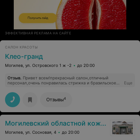
ЭФФЕКТИВНАЯ РЕКЛАМА НА САЙТЕ
САЛОН КРАСОТЫ
Клео-гранд
Могилев, ул. Островского 1 ж -2
до 20:00
Отзыв
.
Привет всем!прекрасный салон,отличный
персонал,очень понравилась стрижка и бразильское
Еще
выпрямление .большое спасибо!!!
4
Отзывы
Могилевский областной кожно-венерологический диспансер
Могилев, ул. Сосновая, 4
до 20:00