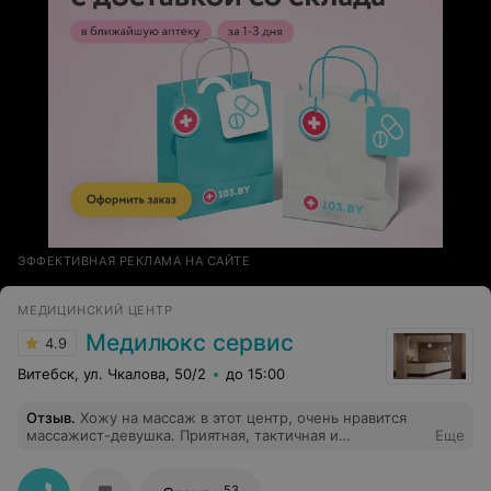
ЭФФЕКТИВНАЯ РЕКЛАМА НА САЙТЕ
МЕДИЦИНСКИЙ ЦЕНТР
Медилюкс сервис
4.9
Витебск, ул. Чкалова, 50/2
до 15:00
Отзыв
.
Хожу на массаж в этот центр, очень нравится
массажист-девушка. Приятная, тактичная и
Еще
интересный собеседник. Уже через неделю
посещений массажа и обертываний - 3см ушло с
бедер. Я очень довольна!!!
53