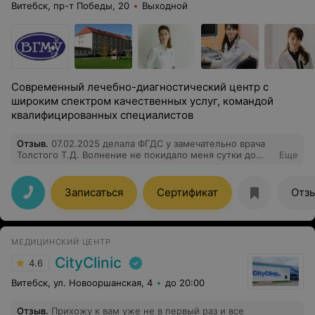
Витебск, пр-т Победы, 20
Выходной
Современный лечебно-диагностический центр с
широким спектром качественных услуг, командой
квалифицированных специалистов
Отзыв
.
07.02.2025 делала ФГДС у замечательно врача
Толстого Т.Д. Волнение не покидало меня сутки до
Еще
процедуры, но зайдя в кабинет, вступив в разговор с
врачом - как камень с груди, очень внимательный,
добрый, лучший врач! Если на ФГДС, то только к нему!
Записаться
Сертификат
Отз
Ответит на все волнующие вопросы, все разъяснит! И
не могу не сказать доброго слова о медсестре, очень
внимательная, здорово отвлекает во время процедуры!
Одним словом- команда! Огромное Вам спасибо!
МЕДИЦИНСКИЙ ЦЕНТР
CityClinic
4.6
Витебск, ул. Новооршанская, 4
до 20:00
Отзыв
.
Прихожу к вам уже не в первый раз и все