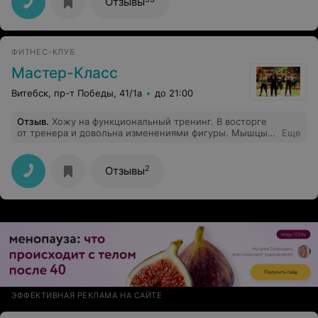
Отзывы
ФИТНЕС-КЛУБ
Мастер-Класс
Витебск, пр-т Победы, 41/1а
до 21:00
Отзыв
.
Хожу на функциональный тренинг. В восторге
от тренера и довольна изменениями фигуры. Мышцы в
Еще
тонусе, на лбу испарина и здоровый румянец после
занятий. Темп довольно быстрый. всё живо и в
настроении. Занятия для женщин, которые хотят
2
Отзывы
видеть результат от потраченных денег!
ЭФФЕКТИВНАЯ РЕКЛАМА НА САЙТЕ