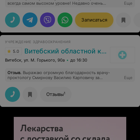
всегда самом высоком уровне! Недавно очень
Еще
разболелось плечо, решила прийти к вам на массаж и
не пожалела! Мне помогли! Спасибо огромное за ваш
труд!
Записаться
УЧРЕЖДЕНИЕ ЗДРАВООХРАНЕНИЯ
Витебский областной клинический специализированный центр
5.0
Витебск, ул. М. Горького, 90а
до 16:30
Отзыв
.
Выражаю огромную благодарность врачу-
проктологу Смирнову Василию Карповичу за
Еще
избавление меня от деликатной проблемы. Спасибо за
высокий профессионализм, понимание, внимательное
отношение, аккуратность при осмотрах, адекватное
1
Отзывы
обезболивание. Я очень довольна результатом
операции. Желаю Василию Карповичу крепкого
здоровья, счастья и всех земных благ! Клинике-
успехов и процветания!