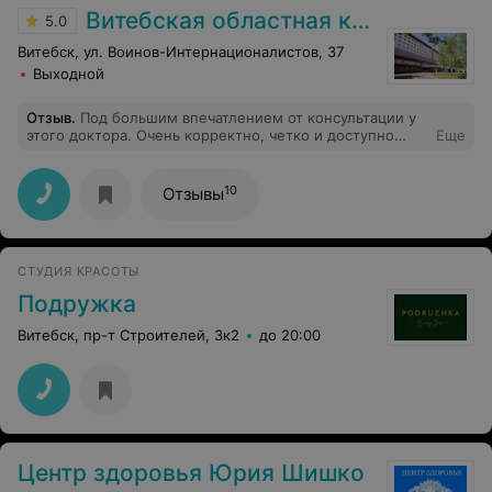
Витебская областная клиническая больница
5.0
Витебск, ул. Воинов-Интернационалистов, 37
Выходной
Отзыв
.
Под большим впечатлением от консультации у
этого доктора. Очень корректно, четко и доступно
Еще
объяснил сложные вещи. Дал исчерпывающую
информацию по теме визита и еще уйму
дополнительной информации и рекомендаций с
10
Отзывы
объяснениями и аргументами. Огромное спасибо и
всего самого наилучшего Вам, Евгений Валерьевич!
СТУДИЯ КРАСОТЫ
Подружка
Витебск, пр-т Строителей, 3к2
до 20:00
Центр здоровья Юрия Шишко