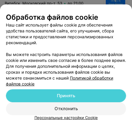
Витебск, Московский пр-т, 53
до 21:00
Обработка файлов cookie
Наш сайт использует файлы cookie для обеспечения
удобства пользователей сайта, его улучшения, сбора
статистики и предоставления персонализированных
СПА-САЛОН
рекомендаций.
Babor Beauty Spa
Вы можете настроить параметры использования файлов
Витебск, ул. Чкалова, 40
до 21:00
cookie или изменить свое согласие в более позднее время.
Для получения дополнительной информации о целях,
сроках и порядке использования файлов cookie вы
можете ознакомиться с нашей
Политикой обработки
файлов cookie
Принять
Добавить компанию
Отклонить
Добавить специалиста
Персональные настройки Cookie