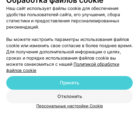
Обработка файлов cookie
Наш сайт использует файлы cookie для обеспечения
удобства пользователей сайта, его улучшения, сбора
ШКОЛА ТАНЦЕВ
статистики и предоставления персонализированных
Нон Стоп
рекомендаций.
Брест, бул. Космонавтов, 60
Выходной
Вы можете настроить параметры использования файлов
cookie или изменить свое согласие в более позднее время.
Для получения дополнительной информации о целях,
сроках и порядке использования файлов cookie вы
можете ознакомиться с нашей
Политикой обработки
файлов cookie
Добавить компанию
Принять
Добавить специалиста
Отклонить
Персональные настройки Cookie
О проекте
Новости проекта
Размещение рекламы