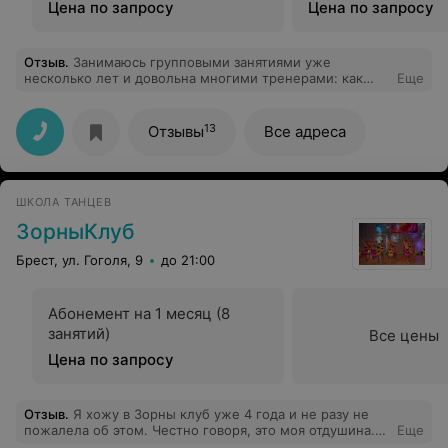
Цена по запросу
Цена по запросу
Отзыв
.
Занимаюсь групповыми занятиями уже
несколько лет и довольна многими тренерами: как
Еще
выстраивают занятия, какие не стандартные и
оригинальные упражнения дают, в каком темпе, и
насколько каждое занятие отличное от предыдущего.
13
Отзывы
Все адреса
Не было ни одной полностью одинаковой тренировки.
Комплексы упражнений, разнообразные и интересные
связки - такие популярные сегодня и совпадают с
мировыми трендами. Тренера - настоящие мастера
ШКОЛА ТАНЦЕВ
своего дела. После занятий хочется "летать",
чувствуешь себя совершенно другим человек,
ЗорныКлуб
появляется некая сумасшедшая энергия. Приятно, что
администрация клуба уважает и ценит своих клиентов,
Брест, ул. Гоголя, 9
до 21:00
внедряя скидки постоянным клиентам, заманчивые
бонусные программы. Спасибо большое, что делаете
нас красивыми. здоровыми и счастливыми!
Абонемент на 1 месяц (8
занятий)
Все цены
Цена по запросу
Отзыв
.
Я хожу в Зорны клуб уже 4 года и не разу не
пожалела об этом. Честно говоря, это моя отдушина.
Еще
Индивидуальный подход к каждому человеку любого