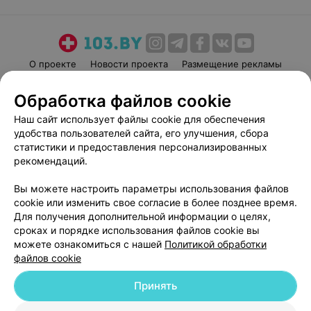
О проекте
Новости проекта
Размещение рекламы
Медицинский маркетинг
Публичный договор
Обработка файлов cookie
Пользовательское соглашение
Способы оплаты
Наш сайт использует файлы cookie для обеспечения
Вакансии
Партнеры
удобства пользователей сайта, его улучшения, сбора
Написать руководителю 103.by
статистики и предоставления персонализированных
рекомендаций.
Написать в поддержку
Персональные настройки cookie
Вы можете настроить параметры использования файлов
Обработка персональных данных
cookie или изменить свое согласие в более позднее время.
Для получения дополнительной информации о целях,
сроках и порядке использования файлов cookie вы
можете ознакомиться с нашей
Политикой обработки
файлов cookie
Принять
© 2026 ООО «Артокс Лаб», УНП 191700409
| 220012, Республика Беларусь,