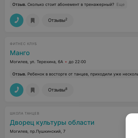
Отзыв
.
Сколько стоит абонемент в тренажерный?
Еще
2
Отзывы
ФИТНЕС КЛУБ
Манго
Могилев, ул. Терехина, 6А
до 22:00
Отзыв
.
Ребенок в восторге от танцев, приходили уже несколько раз, на следующий месяц сразу взяли абонемент. Оставались посмотреть сами и еще несколько родителей- всем очень понравилось. Внимательное отношение со стороны администрации, н
8
Отзывы
ШКОЛА ТАНЦЕВ
Дворец культуры области
Могилев, пр.Пушкинский, 7