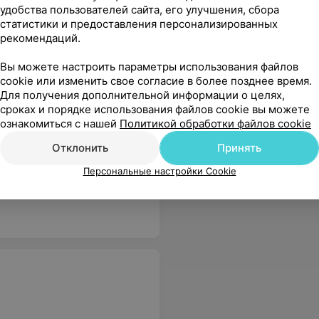
удобства пользователей сайта, его улучшения, сбора
ься? Время и дни? Стоимость?
Еще
статистики и предоставления персонализированных
рекомендаций.
Вы можете настроить параметры использования файлов
cookie или изменить свое согласие в более позднее время.
Для получения дополнительной информации о целях,
сроках и порядке использования файлов cookie вы можете
ознакомиться с нашей
Политикой обработки файлов cookie
Отклонить
Принять
Персональные настройки Cookie
и воды. А самое главное это драйф, когда ты понимаешь, что у тебя все получается. Спасибо клубу за это.
Еще