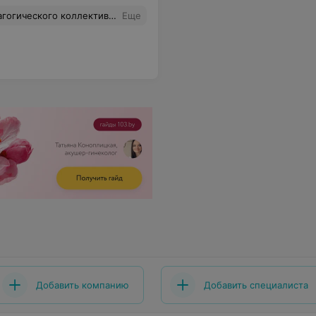
пускать занятие даже не сообщив, что занятия не будет. По итогу весь вечер утирала слезы малышке, с попыткой объяснить, что запишемся в другую школу и там точно будем танцевать. Моя оценка 0 из 10. Школу однозначно не советую!!!!
Еще
Добавить компанию
Добавить специалиста