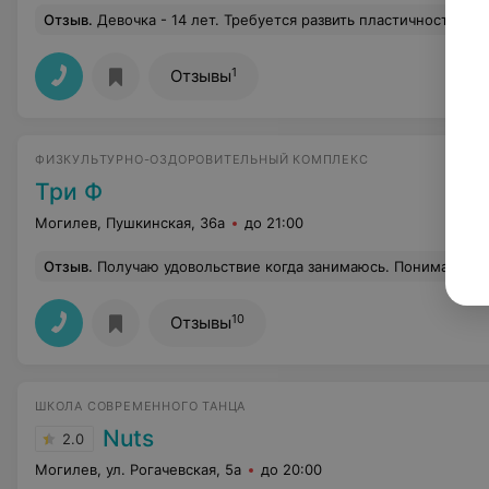
Отзыв
.
Девочка - 14 лет. Требуется развить пластичность. Чем можно занят
1
Отзывы
ФИЗКУЛЬТУРНО-ОЗДОРОВИТЕЛЬНЫЙ КОМПЛЕКС
Три Ф
Могилев, Пушкинская, 36а
до 21:00
Отзыв
.
Получаю удовольствие когда занимаюсь. Понимаю сколько людей столько и мнений. Есть люди которым Три Ф не нравится по тем или иным причинам. Кому-то не хватило душевной теплоты, кому-то воды и т.д. Мне хватает всего и теплоты, и профессионализма, 
10
Отзывы
ШКОЛА СОВРЕМЕННОГО ТАНЦА
Nuts
2.0
Могилев, ул. Рогачевская, 5а
до 20:00