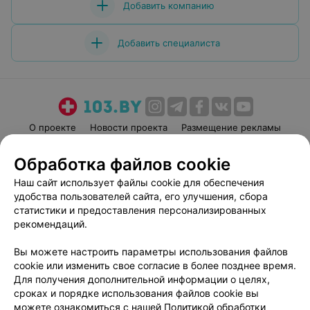
Добавить компанию
Добавить специалиста
О проекте
Новости проекта
Размещение рекламы
Медицинский маркетинг
Публичный договор
Обработка файлов cookie
Пользовательское соглашение
Способы оплаты
Наш сайт использует файлы cookie для обеспечения
Вакансии
Партнеры
удобства пользователей сайта, его улучшения, сбора
Написать руководителю 103.by
статистики и предоставления персонализированных
рекомендаций.
Написать в поддержку
Персональные настройки cookie
Вы можете настроить параметры использования файлов
Обработка персональных данных
cookie или изменить свое согласие в более позднее время.
Для получения дополнительной информации о целях,
сроках и порядке использования файлов cookie вы
можете ознакомиться с нашей
Политикой обработки