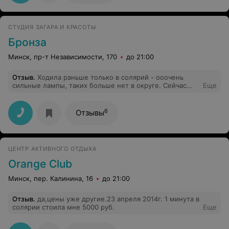
СТУДИЯ ЗАГАРА И КРАСОТЫ
Бронза
Минск, пр-т Независимости, 170
до 21:00
Отзыв
.
Ходила раньше только в солярий - ооочень
сильные лампы, таких больше нет в округе. Сейчас
Еще
делаю там депиляцию, чистку лица (Ольге - огромное
спасибо) и антицеллюлитный массаж. Комфортно,
уютно, профессионально. Спасибо всем мастерам!
6
Отзывы
ЦЕНТР АКТИВНОГО ОТДЫХА
Orange Club
Минск, пер. Калинина, 16
до 21:00
Отзыв
.
да,цены уже другие.23 апреля 2014г. 1 минута в
солярии стоила мне 5000 руб.
Еще