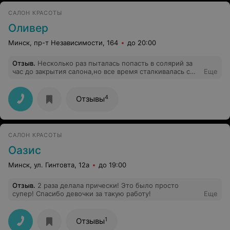
в других соляриях.В такое место больше заходить не
САЛОН КРАСОТЫ
хочется!
Оливер
Минск, пр-т Независимости, 164
до 20:00
Отзыв
.
Несколько раз пыталась попасть в солярий за
час до закрытия салона,но все время сталкивалась с
Еще
тем,что салон закрыт!один раз прямо перед носом
закрыли,сказав-"приходите завтра"-мдааа уж
4
Отзывы
САЛОН КРАСОТЫ
Оазис
Минск, ул. Гинтовта, 12а
до 19:00
Отзыв
.
2 раза делала прически! Это было просто
супер! Спасибо девочки за такую работу!
Еще
1
Отзывы