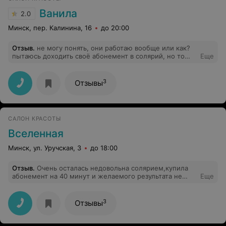
Ванила
2.0
Минск, пер. Калинина, 16
до 20:00
Отзыв
.
не могу понять, они работаю вообще или как?
пытаюсь доходить своё абонемент в солярий, но то
Еще
просто дверь закрыта, то табличка висит что не
работают, телефон - не отвечают или отключен.
обидно.
3
Отзывы
САЛОН КРАСОТЫ
Вселенная
Минск, ул. Уручская, 3
до 18:00
Отзыв
.
Очень осталась недовольна солярием,купила
абонемент на 40 минут и желаемого результата не
Еще
заметила.На мой вопрос когда менялись лампы,мне
ответили, что лампы хорошие и им несколько
месяцев. Ко всему еще постоянно грязно в
3
Отзывы
кабинке,мокрый,затоптанный пол.Нет в кабинке
отсчета времени,стоишь в слепую не понимая сколько
время прошло,хотелось бы еще хоть какую музыку как