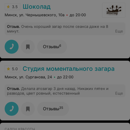
детальнейшим образом обследовал мой зуб, все
Шоколад
3.5
масимально аккуратно и безболезненно для меня. Он
сразу нашел причину сенситивности, нанес мне на
Минск, ул. Чернышевского, 10а
до 20:00
проблемное место специальный препарат и моя
проблема просто исчезла! Сенситивность ушла тут же.
Отзыв
.
Очень хороший загар после сеанса даже на 8
Я была в таком шоке, что рот у меня пару минут
минут.
Еще
вообще не закрывался от удивления. Я очень
благодарна врачу и за то что он спас мне зуб, и уберег
меня от космических затрат. Видно, что, он не только
огромный профессионал, но и работает от души, а не
6
Отзывы
всех под одну гребенку
Студия моментального загара
5.0
Минск, ул. Сурганова, 24
до 22:00
Отзыв
.
Делала атозагар 3 дня назад. Никаких пятен и
разводов, цвет ровный, естественный
Еще
35
Отзывы
САЛОН КРАСОТЫ