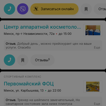
Записаться онлайн
Отз
Центр аппаратной косметологии
Минск, пр-т Независимости, 72а
до 15:00
Отзыв
.
Добрый день , можно прейскурант цен на ваши
услуги. Спасибо
Еще
5
Отзывы
СПОРТИВНЫЙ КОМПЛЕКС
Первомайский ФОЦ
Минск, ул. Карбышева, 13
до 22:00
Отзыв
.
Тренер на шейпинге замечательный, Но
санитарное состояние зала ниже плинтуса
Еще