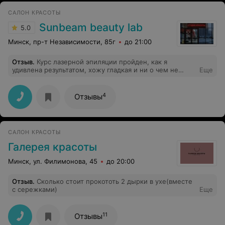
САЛОН КРАСОТЫ
Sunbeam beauty lab
5.0
Минск, пр-т Независимости, 85г
до 21:00
Отзыв
.
Курс лазерной эпиляции пройден, как я
удивлена результатом, хожу гладкая и ни о чем не
Еще
думаю) Инна- вы супер! В других салонах такого не
было. Рекомендую.
4
Отзывы
САЛОН КРАСОТЫ
Галерея красоты
Минск, ул. Филимонова, 45
до 20:00
Отзыв
.
Сколько стоит прокототь 2 дырки в ухе(вместе
с сережками)
Еще
11
Отзывы