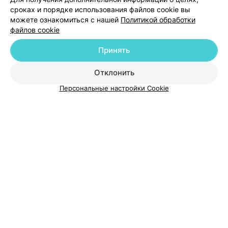
сроках и порядке использования файлов cookie вы
можете ознакомиться с нашей
Политикой обработки
файлов cookie
Принять
Добавить компанию
Отклонить
Добавить специалиста
Персональные настройки Cookie
О проекте
Новости проекта
Размещение рекламы
Медицинский маркетинг
Публичный договор
Пользовательское соглашение
Способы оплаты
Вакансии
Партнеры
Написать руководителю 103.by
Написать в поддержку
Персональные настройки cookie