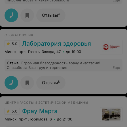
пирсинг носа? И какая стоимость?
Еще
4
Отзывы
СТОМАТОЛОГИЯ
Лаборатория здоровья
5.0
Минск, пр-т Газеты Звезда, 47
до 19:00
Отзыв
.
Огромная благодарность врачу Анастасии!
Спасибо за Ваш труд и терпение!
Еще
8
Отзывы
ЦЕНТР КРАСОТЫ И ЭСТЕТИЧЕСКОЙ МЕДИЦИНЫ
Фрау Марта
5.0
Минск, пр-т Любимова, 6
до 21:00