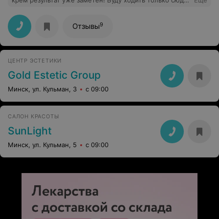
крем результат уже заметен! Буду ходить только сюда
Еще
: очень близко, уютно, отношение к клиентам только
радует. Молодцы!!! В следующий раз приду с друзьями
. Тем более хочется подзагореть к морю)))
9
Отзывы
ЦЕНТР ЭСТЕТИКИ
Gold Estetic Group
Минск, ул. Кульман, 3
с 09:00
САЛОН КРАСОТЫ
SunLight
Минск, ул. Кульман, 5
с 09:00