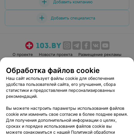
Добавить компанию
Добавить специалиста
О проекте
Новости проекта
Размещение рекламы
Медицинский маркетинг
Публичный договор
Обработка файлов cookie
Пользовательское соглашение
Способы оплаты
Наш сайт использует файлы cookie для обеспечения
Вакансии
Партнеры
удобства пользователей сайта, его улучшения, сбора
Написать руководителю 103.by
статистики и предоставления персонализированных
рекомендаций.
Написать в поддержку
Персональные настройки cookie
Вы можете настроить параметры использования файлов
Обработка персональных данных
cookie или изменить свое согласие в более позднее время.
Для получения дополнительной информации о целях,
сроках и порядке использования файлов cookie вы
можете ознакомиться с нашей
Политикой обработки