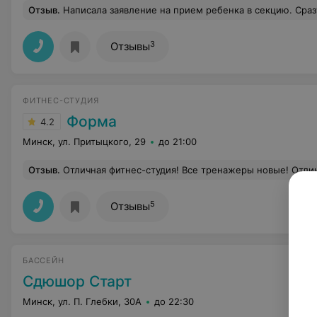
Отзыв
.
Написала заявление на прием ребенка в секцию. Сразу предложили тренера за 120 долларов. При этом корты не на Жудро, а на другом конце Минс
3
Отзывы
ФИТНЕС-СТУДИЯ
Форма
4.2
Минск, ул. Притыцкого, 29
до 21:00
Отзыв
.
Отличная фитнес-студия! Все тренажеры новые! Отличные тренеры! Студия новая и красивая, поддерживается чистота в зале! В солярии стоят новые лампы! Очень порадовали доступные цены!
5
Отзывы
БАССЕЙН
Сдюшор Старт
Минск, ул. П. Глебки, 30А
до 22:30