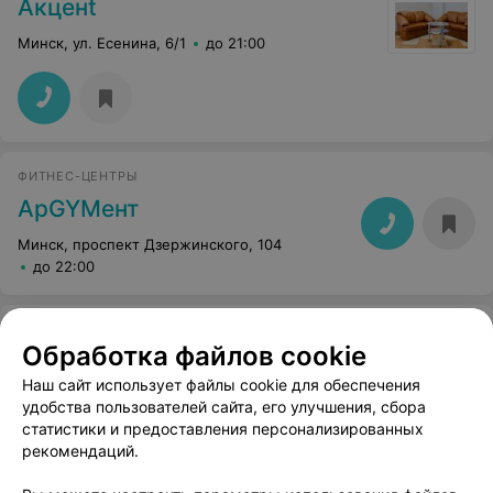
Акценt
Минск, ул. Есенина, 6/1
до 21:00
ФИТНЕС-ЦЕНТРЫ
АрGYMент
Минск, проспект Дзержинского, 104
до 22:00
ТРЕНАЖЕРНЫЙ ЗАЛ
Обработка файлов cookie
Fan Fizik
Наш сайт использует файлы cookie для обеспечения
Минск, пр-т Дзержинского, 104
до 21:00
удобства пользователей сайта, его улучшения, сбора
статистики и предоставления персонализированных
рекомендаций.
СТУДИЯ КОРРЕКЦИИ ФИГУРЫ
Clever Fitness