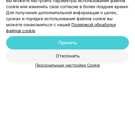
Вы можете настроить параметры использования файлов
cookie или изменить свое согласие в более позднее время.
Минск, ул. Громова, 14
до 16:00
Для получения дополнительной информации о целях,
сроках и порядке использования файлов cookie вы
можете ознакомиться с нашей
Политикой обработки
файлов cookie
Принять
Отклонить
Добавить компанию
Персональные настройки Cookie
Добавить специалиста
О проекте
Новости проекта
Размещение рекламы
Медицинский маркетинг
Публичный договор
Пользовательское соглашение
Способы оплаты