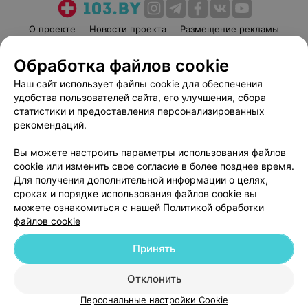
О проекте
Новости проекта
Размещение рекламы
Медицинский маркетинг
Публичный договор
Обработка файлов cookie
Пользовательское соглашение
Способы оплаты
Наш сайт использует файлы cookie для обеспечения
Вакансии
Партнеры
удобства пользователей сайта, его улучшения, сбора
Написать руководителю 103.by
статистики и предоставления персонализированных
рекомендаций.
Написать в поддержку
Персональные настройки cookie
Вы можете настроить параметры использования файлов
Обработка персональных данных
cookie или изменить свое согласие в более позднее время.
Для получения дополнительной информации о целях,
сроках и порядке использования файлов cookie вы
можете ознакомиться с нашей
Политикой обработки
файлов cookie
Принять
© 2026 ООО «Артокс Лаб», УНП 191700409
| 220012, Республика Беларусь,
г. Минск, улица Толбухина, 2, пом. 16 | help@103.by
Отклонить
Служба поддержки
+375 291212755
Персональные настройки Cookie