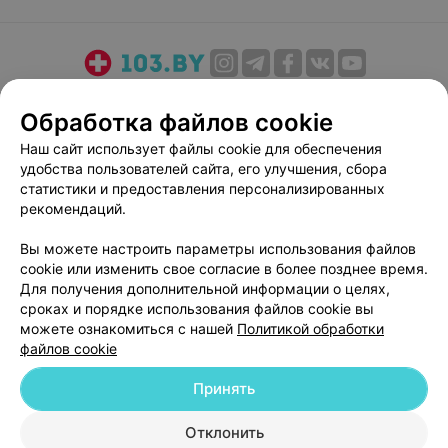
О проекте
Новости проекта
Размещение рекламы
Обработка файлов cookie
Медицинский маркетинг
Публичный договор
Наш сайт использует файлы cookie для обеспечения
Пользовательское соглашение
Способы оплаты
удобства пользователей сайта, его улучшения, сбора
Вакансии
Партнеры
статистики и предоставления персонализированных
Написать руководителю 103.by
рекомендаций.
Написать в поддержку
Вы можете настроить параметры использования файлов
Персональные настройки cookie
cookie или изменить свое согласие в более позднее время.
Для получения дополнительной информации о целях,
Обработка персональных данных
сроках и порядке использования файлов cookie вы
можете ознакомиться с нашей
Политикой обработки
файлов cookie
Принять
© 2026 ООО «Артокс Лаб», УНП 191700409
| 220012, Республика Беларусь,
Отклонить